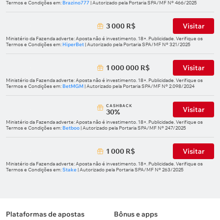
Termos e Condições em:
Brazino777
| Autorizado pela Portaria SPA/MF Nº 466/2025
3 000 R$
Visitar
Ministério da Fazenda adverte: Aposta não é investimento. 18+. Publicidade. Verifique os
Termos e Condições em:
HiperBet
| Autorizado pela Portaria SPA/MF Nº 321/2025
1 000 000 R$
Visitar
Ministério da Fazenda adverte: Aposta não é investimento. 18+. Publicidade. Verifique os
Termos e Condições em:
BetMGM
| Autorizado pela Portaria SPA/MF Nº 2.098/2024
СASHBACK
Visitar
30%
Ministério da Fazenda adverte: Aposta não é investimento. 18+. Publicidade. Verifique os
Termos e Condições em:
Betboo
| Autorizado pela Portaria SPA/MF Nº 247/2025
1 000 R$
Visitar
Ministério da Fazenda adverte: Aposta não é investimento. 18+. Publicidade. Verifique os
Termos e Condições em:
Stake
| Autorizado pela Portaria SPA/MF Nº 263/2025
Plataformas de apostas
Bônus e apps