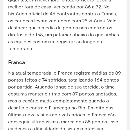
melhor fora de casa, vencendo por 86 a 72. No
histórico oficial de 46 confrontos contra o Franca,
os cariocas levam vantagem com 25 vitórias. Vale
destacar que a média de pontos nos confrontos
diretos é de 158, um patamar abaixo do que ambas
as equipes costumam registrar ao longo da
temporada.
Franca
Na atual temporada, o Franca registra médias de 89
pontos feitos e 74 sofridos, totalizando 164 pontos
por partida. Atuando longe de sua torcida, o time
costuma manter o ritmo com 87 pontos anotados,
mas o cenário muda completamente quando o
desafio é contra o Flamengo no Rio. Em oito das
últimas nove visitas ao rival carioca, o Franca não
conseguiu ultrapassar a marca dos 85 pontos. Isso
evidencia a dificuldade do sistema ofensivo