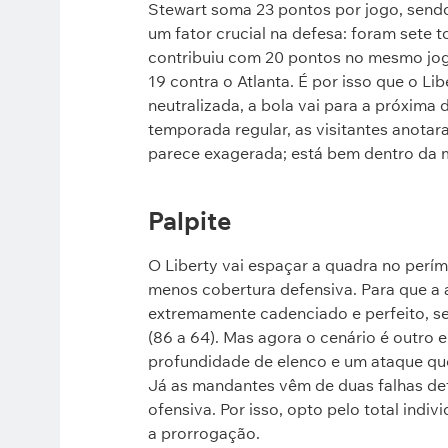
Stewart soma 23 pontos por jogo, sendo
um fator crucial na defesa: foram sete 
contribuiu com 20 pontos no mesmo jogo
19 contra o Atlanta. É por isso que o Lib
neutralizada, a bola vai para a próxima d
temporada regular, as visitantes anotar
parece exagerada; está bem dentro da 
Palpite
O Liberty vai espaçar a quadra no perí
menos cobertura defensiva. Para que a a
extremamente cadenciado e perfeito, s
(86 a 64). Mas agora o cenário é outro
profundidade de elenco e um ataque que 
Já as mandantes vêm de duas falhas def
ofensiva. Por isso, opto pelo total indi
a prorrogação.