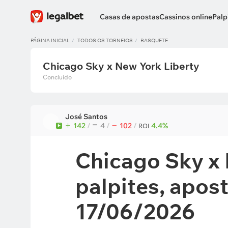
Casas de apostas
Cassinos online
Palp
PÁGINA INICIAL
TODOS OS TORNEIOS
BASQUETE
Chicago Sky x New York Liberty
Concluído
José Santos
142
/
4
/
102
/
4.4%
E
ROI
Chicago Sky x 
palpites, apos
17/06/2026