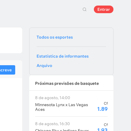
Entrar
Todos os esportes
Estatística de informantes
Arquivo
screve
Próximas previsões de basquete
8 de agosto, 14:00
Cf
Minnesota Lynx x Las Vegas
1.89
Aces
8 de agosto, 16:30
Cf
1.93
Chicago Sky x Indiana Fever