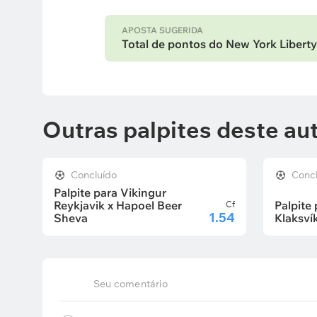
APOSTA SUGERIDA
Total de pontos do New York Liberty
Outras palpites deste au
Concluído
Conc
Palpite para Vikingur
Reykjavik x Hapoel Beer
Palpite 
Cf
1.54
Sheva
Klaksví
Seu comentário