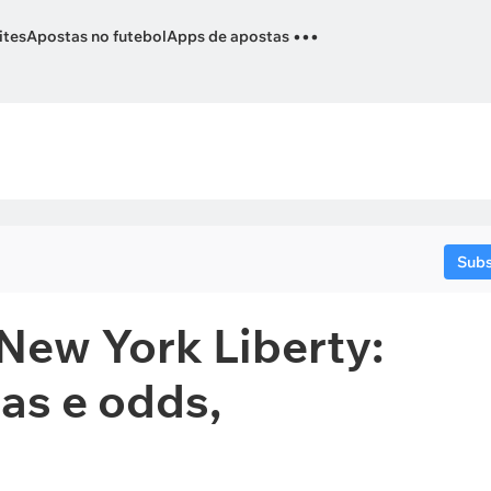
...
ites
Apostas no futebol
Apps de apostas
Sub
New York Liberty:
tas e odds,