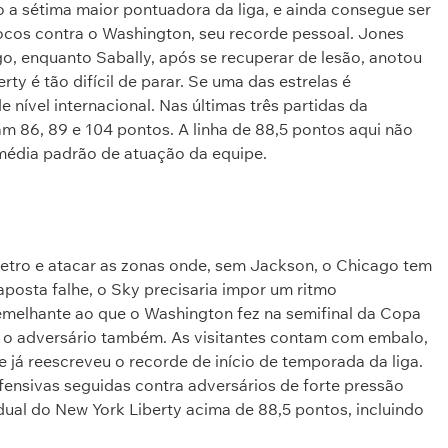
 a sétima maior pontuadora da liga, e ainda consegue ser
tocos contra o Washington, seu recorde pessoal. Jones
, enquanto Sabally, após se recuperar de lesão, anotou
erty é tão difícil de parar. Se uma das estrelas é
e nível internacional. Nas últimas três partidas da
am 86, 89 e 104 pontos. A linha de 88,5 pontos aqui não
média padrão de atuação da equipe.
metro e atacar as zonas onde, sem Jackson, o Chicago tem
posta falhe, o Sky precisaria impor um ritmo
emelhante ao que o Washington fez na semifinal da Copa
 e o adversário também. As visitantes contam com embalo,
já reescreveu o recorde de início de temporada da liga.
ensivas seguidas contra adversários de forte pressão
vidual do New York Liberty acima de 88,5 pontos, incluindo