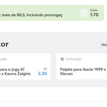
Odds
1.70
: mais de 88,5, incluindo prorrogaç
tor
Mai
luído
Concluído
para o jogo KÍ
Palpite para Iberia 1999 x
Cf
2.36
k x Kauno Žalgiris
Slovan