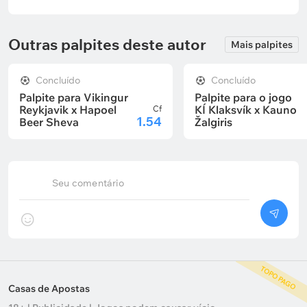
Outras palpites deste autor
Mais palpites
Concluído
Concluído
Palpite para Vikingur
Palpite para o jogo
Reykjavik x Hapoel
KÍ Klaksvík x Kauno
Cf
1.54
Beer Sheva
Žalgiris
Seu comentário
TOPO PAGO
Casas de Apostas