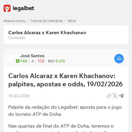
PÁGINA INICIAL
TODOS OS TORNEIOS
TÉNIS
Carlos Alcaraz x Karen Khachanov
Concluído
José Santos
146
/
4
/
112
/
0.6%
E
ROI
Carlos Alcaraz x Karen Khachanov:
palpites, apostas e odds, 19/02/2026
19.02.2026
Palpite da redação do Legalbet: aposta para o jogo
do torneio ATP de Doha.
Nas quartas de final do ATP de Doha, teremos o