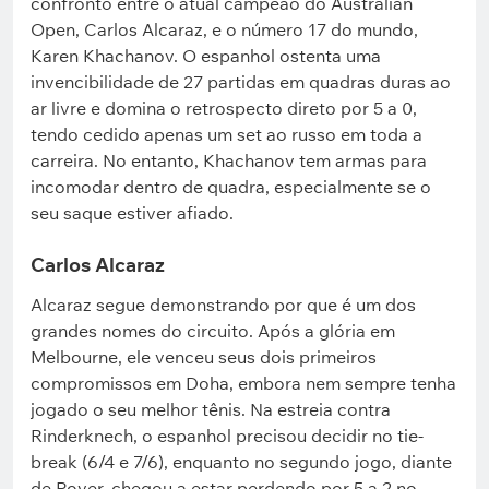
confronto entre o atual campeão do Australian
Open, Carlos Alcaraz, e o número 17 do mundo,
Karen Khachanov. O espanhol ostenta uma
invencibilidade de 27 partidas em quadras duras ao
ar livre e domina o retrospecto direto por 5 a 0,
tendo cedido apenas um set ao russo em toda a
carreira. No entanto, Khachanov tem armas para
incomodar dentro de quadra, especialmente se o
seu saque estiver afiado.
Carlos Alcaraz
Alcaraz segue demonstrando por que é um dos
grandes nomes do circuito. Após a glória em
Melbourne, ele venceu seus dois primeiros
compromissos em Doha, embora nem sempre tenha
jogado o seu melhor tênis. Na estreia contra
Rinderknech, o espanhol precisou decidir no tie-
break (6/4 e 7/6), enquanto no segundo jogo, diante
de Royer, chegou a estar perdendo por 5 a 2 no