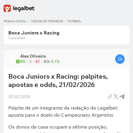
PÁGINA INICIAL
TODOS OS TORNEIOS
FUTEBOL
Boca Juniors x Racing
Concluído
Alex Oliveira
85
/
3
/
61
/
5.1%
E
ROI
Boca Juniors x Racing: palpites,
apostas e odds, 21/02/2026
20.02.2026
Palpite de um integrante da redação do Legalbet:
aposta para o duelo do Campeonato Argentino
Os donos da casa ocupam a sétima posição,