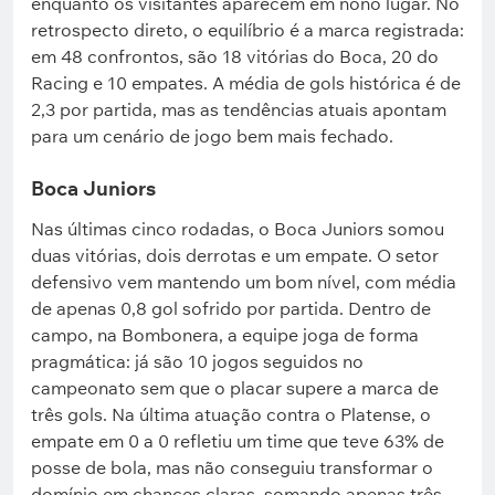
enquanto os visitantes aparecem em nono lugar. No
retrospecto direto, o equilíbrio é a marca registrada:
em 48 confrontos, são 18 vitórias do Boca, 20 do
Racing e 10 empates. A média de gols histórica é de
2,3 por partida, mas as tendências atuais apontam
para um cenário de jogo bem mais fechado.
Boca Juniors
Nas últimas cinco rodadas, o Boca Juniors somou
duas vitórias, dois derrotas e um empate. O setor
defensivo vem mantendo um bom nível, com média
de apenas 0,8 gol sofrido por partida. Dentro de
campo, na Bombonera, a equipe joga de forma
pragmática: já são 10 jogos seguidos no
campeonato sem que o placar supere a marca de
três gols. Na última atuação contra o Platense, o
empate em 0 a 0 refletiu um time que teve 63% de
posse de bola, mas não conseguiu transformar o
domínio em chances claras, somando apenas três