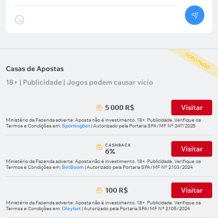
TOPO PAGO
Casas de Apostas
18+ | Publicidade | Jogos podem causar vício
5 000 R$
Visitar
Ministério da Fazenda adverte: Aposta não é investimento. 18+. Publicidade. Verifique os
Termos e Condições em:
Sportingbet
| Autorizado pela Portaria SPA/MF Nº 247/2025
СASHBACK
Visitar
6%
Ministério da Fazenda adverte: Aposta não é investimento. 18+. Publicidade. Verifique os
Termos e Condições em:
BetBoom
| Autorizado pela Portaria SPA/MF Nº 2.103/2024
100 R$
Visitar
Ministério da Fazenda adverte: Aposta não é investimento. 18+. Publicidade. Verifique os
Termos e Condições em:
Oleybet
| Autorizado pela Portaria SPA/MF Nº 2.105/2024