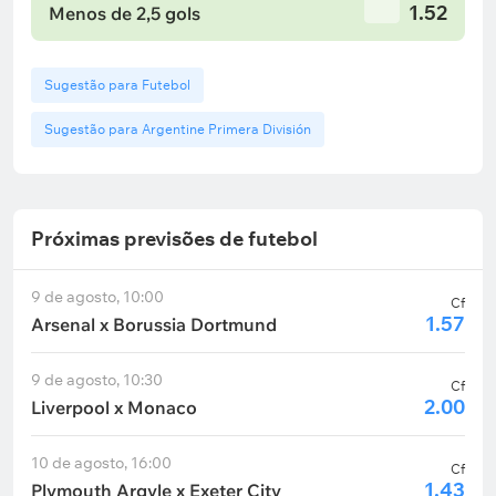
1.52
Menos de 2,5 gols
Sugestão para Futebol
Sugestão para Argentine Primera División
Próximas previsões de futebol
9 de agosto, 10:00
Cf
1.57
Arsenal x Borussia Dortmund
9 de agosto, 10:30
Cf
2.00
Liverpool x Monaco
10 de agosto, 16:00
Cf
1.43
Plymouth Argyle x Exeter City