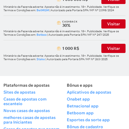
Ministério da Fazenda adverte: Aposta não é investimento. 18+. Publicidade. Verifique os
Termos e Condições em:
BetMGM
| Autorizado pela Portaria SPA/MF Nº 2.098/2024
СASHBACK
Visitar
30%
Ministério da Fazenda adverte: Aposta não é investimento. 18+. Publicidade. Verifique os
Termos e Condições em:
Betboo
| Autorizado pela Portaria SPA/MF Nº 247/2025
1 000 R$
Visitar
Ministério da Fazenda adverte: Aposta não é investimento. 18+. Publicidade. Verifique os
Termos e Condições em:
Stake
| Autorizado pela Portaria SPA/MF Nº 263/2025
Plataformas de apostas
Bônus e apps
Sites de apostas
Aplicativos de apostas
Casas de apostas com
Onabet app
escanteio
Betnacional app
Novas casas de apostas
Betboom app
melhores casas de apostas
Esportes da sorte app
para Iniciantes
Bônus de cadastro