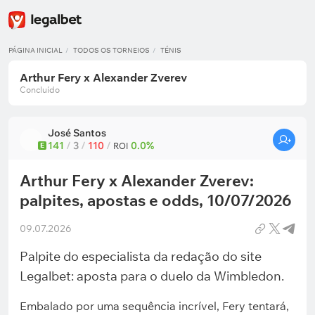
PÁGINA INICIAL
TODOS OS TORNEIOS
TÉNIS
Arthur Fery x Alexander Zverev
Concluído
José Santos
141
/
3
/
110
/
0.0%
E
ROI
Arthur Fery x Alexander Zverev:
palpites, apostas e odds, 10/07/2026
09.07.2026
Palpite do especialista da redação do site
Legalbet: aposta para o duelo da Wimbledon.
Embalado por uma sequência incrível, Fery tentará,