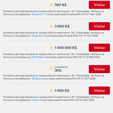
500 R$
Visitar
Ministério da Fazenda adverte: Aposta não é investimento. 18+. Publicidade. Verifique os
Termos e Condições em:
Brazino777
| Autorizado pela Portaria SPA/MF Nº 466/2025
3 000 R$
Visitar
Ministério da Fazenda adverte: Aposta não é investimento. 18+. Publicidade. Verifique os
Termos e Condições em:
HiperBet
| Autorizado pela Portaria SPA/MF Nº 321/2025
1 000 000 R$
Visitar
Ministério da Fazenda adverte: Aposta não é investimento. 18+. Publicidade. Verifique os
Termos e Condições em:
BetMGM
| Autorizado pela Portaria SPA/MF Nº 2.098/2024
СASHBACK
Visitar
30%
Ministério da Fazenda adverte: Aposta não é investimento. 18+. Publicidade. Verifique os
Termos e Condições em:
Betboo
| Autorizado pela Portaria SPA/MF Nº 247/2025
1 000 R$
Visitar
Ministério da Fazenda adverte: Aposta não é investimento. 18+. Publicidade. Verifique os
Termos e Condições em:
Stake
| Autorizado pela Portaria SPA/MF Nº 263/2025