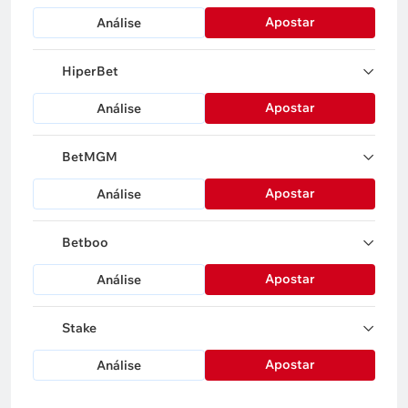
Apostar
Análise
HiperBet
Apostar
Análise
BetMGM
Apostar
Análise
Betboo
Apostar
Análise
Stake
Apostar
Análise