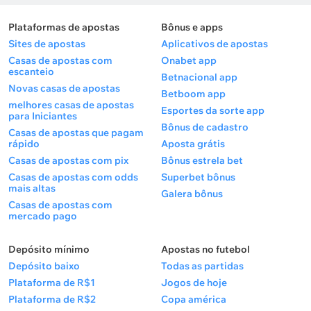
Plataformas de apostas
Bônus e apps
Sites de apostas
Aplicativos de apostas
Casas de apostas com
Onabet app
escanteio
Betnacional app
Novas casas de apostas
Betboom app
melhores casas de apostas
Esportes da sorte app
para Iniciantes
Bônus de cadastro
Casas de apostas que pagam
rápido
Aposta grátis
Casas de apostas com pix
Bônus estrela bet
Casas de apostas com odds
Superbet bônus
mais altas
Galera bônus
Casas de apostas com
mercado pago
Depósito mínimo
Apostas no futebol
Depósito baixo
Todas as partidas
Plataforma de R$1
Jogos de hoje
Plataforma de R$2
Copa américa