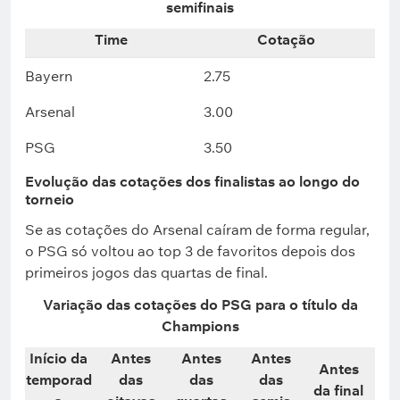
semifinais
Time
Cotação
Bayern
2.75
Arsenal
3.00
PSG
3.50
Evolução das cotações dos finalistas ao longo do
torneio
Se as cotações do Arsenal caíram de forma regular,
o PSG só voltou ao top 3 de favoritos depois dos
primeiros jogos das quartas de final.
Variação das cotações do PSG para o título da
Champions
Início da
Antes
Antes
Antes
Antes
temporad
das
das
das
da final