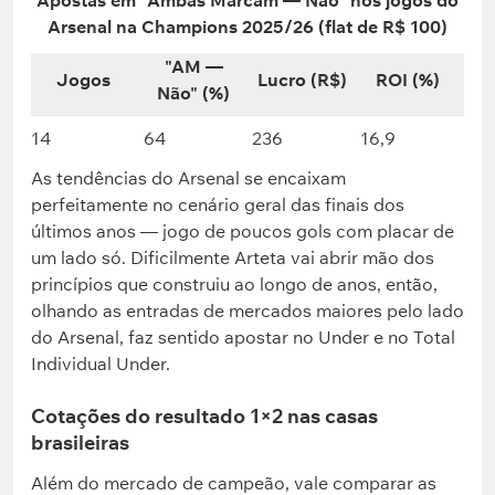
Apostas em "Ambas Marcam — Não" nos jogos do
Arsenal na Champions 2025/26 (flat de R$ 100)
"AM —
Jogos
Lucro (R$)
ROI (%)
Não" (%)
14
64
236
16,9
As tendências do Arsenal se encaixam
perfeitamente no cenário geral das finais dos
últimos anos — jogo de poucos gols com placar de
um lado só. Dificilmente Arteta vai abrir mão dos
princípios que construiu ao longo de anos, então,
olhando as entradas de mercados maiores pelo lado
do Arsenal, faz sentido apostar no Under e no Total
Individual Under.
Cotações do resultado 1×2 nas casas
brasileiras
Além do mercado de campeão, vale comparar as