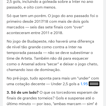
2,5 gols, incluindo a goleada sobre a Inter no ano
passado, e oito com menos.
Só que tem um porém. O jogo do ano passado foi o
primeiro desde 2017/18 com mais de dois gols
marcados — seis das sete finais com "over"
aconteceram entre 2011 e 2018.
No jogo de Budapeste, não haverá uma diferença
de nível tão grande como contra a Inter na
temporada passada — não se deve subestimar o
time de Arteta. Também não dá para esquecer
como o Arsenal adora "secar" e deixar o jogo chato,
chamando isso de dominação.
No pré-jogo, tudo aponta para mais um "under" com
uma cotação decente — Under 2,5 gols a
1.95
3. Só de um lado?
O que os torcedores esperam de
finais de grandes torneios? Gols e suspense até o
último minuto — por isso, "ambas marcam — sim" é