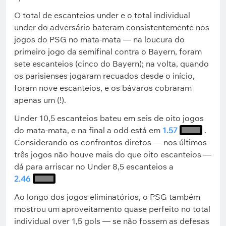
O total de escanteios under e o total individual
under do adversário bateram consistentemente nos
jogos do PSG no mata-mata — na loucura do
primeiro jogo da semifinal contra o Bayern, foram
sete escanteios (cinco do Bayern); na volta, quando
os parisienses jogaram recuados desde o início,
foram nove escanteios, e os bávaros cobraram
apenas um (!).
Under 10,5 escanteios bateu em seis de oito jogos
do mata-mata, e na final a odd está em
1.57
.
Considerando os confrontos diretos — nos últimos
três jogos não houve mais do que oito escanteios —
dá para arriscar no Under 8,5 escanteios a
2.46
Ao longo dos jogos eliminatórios, o PSG também
mostrou um aproveitamento quase perfeito no total
individual over 1,5 gols — se não fossem as defesas