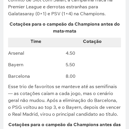
Premier League e derrotas estranhas para
Galatasaray (0×1) e PSV (1×4) na Champions.
Cotações para o campeão da Champions antes do
mata-mata
Time
Cotação
Arsenal
4.50
Bayern
5.50
Barcelona
8.00
Esse trio de favoritos se manteve até as semifinais
— as cotações caíam a cada jogo, mas o cenário
geral não mudou. Após a eliminação do Barcelona,
o PSG voltou ao top 3, e o Bayern, depois de vencer
o Real Madrid, virou o principal candidato ao título.
Cotações para o campeão da Champions antes das