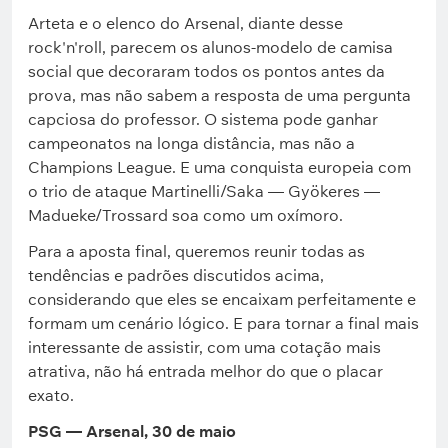
Arteta e o elenco do Arsenal, diante desse
rock'n'roll, parecem os alunos-modelo de camisa
social que decoraram todos os pontos antes da
prova, mas não sabem a resposta de uma pergunta
capciosa do professor. O sistema pode ganhar
campeonatos na longa distância, mas não a
Champions League. E uma conquista europeia com
o trio de ataque Martinelli/Saka — Gyökeres —
Madueke/Trossard soa como um oxímoro.
Para a aposta final, queremos reunir todas as
tendências e padrões discutidos acima,
considerando que eles se encaixam perfeitamente e
formam um cenário lógico. E para tornar a final mais
interessante de assistir, com uma cotação mais
atrativa, não há entrada melhor do que o placar
exato.
PSG — Arsenal, 30 de maio