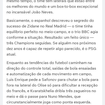
mesmo tempo, o time tem laterais que estão entre
os melhores do mundo e um box-to-box excepcional
no incansável João Neves.
Basicamente, o espanhol descreveu o segredo do
sucesso de Zidane no Real Madrid — o time tinha
equilíbrio perfeito no meio-campo, e o trio BBC agia
conforme a situação. Resultado: um feito único —
três Champions seguidas. Se alguém nos próximos
dez anos é capaz de repetir algo parecido, é o PSG
atual.
Enquanto as tendências do futebol caminham na
direção do controle total, saídas de bola ensaiadas
e automatização de cada movimento em campo,
Luis Enrique pede a Safonov para chutar a bola para
fora na lateral do Olise só para dificultar a recepção
do francês, e Kvaratskhelia dribla três zagueiros no
meio e dá o passe para Nuno Mendes, que
circunstancialmente joga como ponta esquerda.