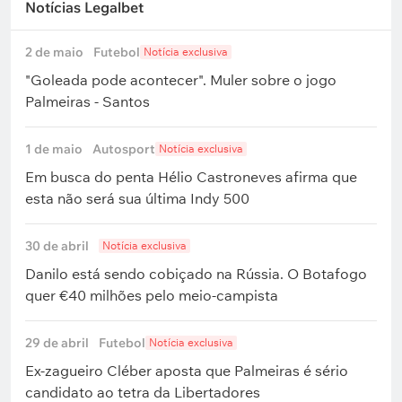
Notícias Legalbet
2 de maio
Futebol
Notícia exclusiva
"Goleada pode acontecer". Muler sobre o jogo
Palmeiras - Santos
1 de maio
Autosport
Notícia exclusiva
Em busca do penta Hélio Castroneves afirma que
esta não será sua última Indy 500
30 de abril
Notícia exclusiva
Danilo está sendo cobiçado na Rússia. O Botafogo
quer €40 milhões pelo meio-campista
29 de abril
Futebol
Notícia exclusiva
Ex-zagueiro Cléber aposta que Palmeiras é sério
candidato ao tetra da Libertadores