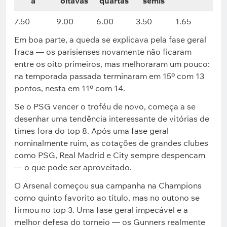
a
oitavas
quartas
semis
7.50
9.00
6.00
3.50
1.65
Em boa parte, a queda se explicava pela fase geral
fraca — os parisienses novamente não ficaram
entre os oito primeiros, mas melhoraram um pouco:
na temporada passada terminaram em 15º com 13
pontos, nesta em 11º com 14.
Se o PSG vencer o troféu de novo, começa a se
desenhar uma tendência interessante de vitórias de
times fora do top 8. Após uma fase geral
nominalmente ruim, as cotações de grandes clubes
como PSG, Real Madrid e City sempre despencam
— o que pode ser aproveitado.
O Arsenal começou sua campanha na Champions
como quinto favorito ao título, mas no outono se
firmou no top 3. Uma fase geral impecável e a
melhor defesa do torneio — os Gunners realmente