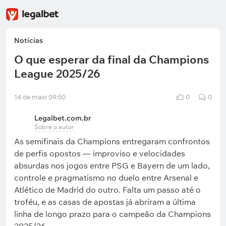
Notícias
O que esperar da final da Champions
League 2025/26
14 de maio 09:50
0
0
Legalbet.com.br
Sobre o autor
As semifinais da Champions entregaram confrontos
de perfis opostos — improviso e velocidades
absurdas nos jogos entre PSG e Bayern de um lado,
controle e pragmatismo no duelo entre Arsenal e
Atlético de Madrid do outro. Falta um passo até o
troféu, e as casas de apostas já abriram a última
linha de longo prazo para o campeão da Champions