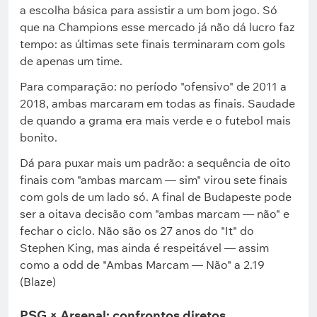
a escolha básica para assistir a um bom jogo. Só
que na Champions esse mercado já não dá lucro faz
tempo: as últimas sete finais terminaram com gols
de apenas um time.
Para comparação: no período "ofensivo" de 2011 a
2018, ambas marcaram em todas as finais. Saudade
de quando a grama era mais verde e o futebol mais
bonito.
Dá para puxar mais um padrão: a sequência de oito
finais com "ambas marcam — sim" virou sete finais
com gols de um lado só. A final de Budapeste pode
ser a oitava decisão com "ambas marcam — não" e
fechar o ciclo. Não são os 27 anos do "It" do
Stephen King, mas ainda é respeitável — assim
como a odd de "Ambas Marcam — Não" a 2.19
(Blaze)
PSG × Arsenal: confrontos diretos,