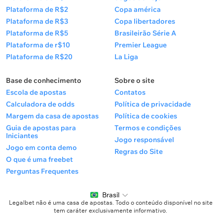
Plataforma de R$2
Copa américa
Plataforma de R$3
Copa libertadores
Plataforma de R$5
Brasileirão Série A
Plataforma de r$10
Premier League
Plataforma de R$20
La Liga
Base de conhecimento
Sobre o site
Escola de apostas
Contatos
Calculadora de odds
Política de privacidade
Margem da casa de apostas
Política de cookies
Guia de apostas para
Termos e condições
Iniciantes
Jogo responsável
Jogo em conta demo
Regras do Site
O que é uma freebet
Perguntas Frequentes
Brasil
Legalbet não é uma casa de apostas. Todo o conteúdo disponível no site
tem caráter exclusivamente informativo.