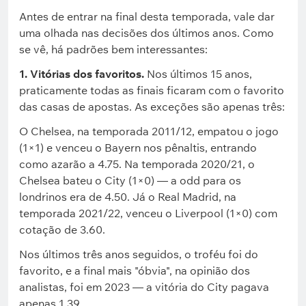
Antes de entrar na final desta temporada, vale dar
uma olhada nas decisões dos últimos anos. Como
se vê, há padrões bem interessantes:
1. Vitórias dos favoritos.
Nos últimos 15 anos,
praticamente todas as finais ficaram com o favorito
das casas de apostas. As exceções são apenas três:
O Chelsea, na temporada 2011/12, empatou o jogo
(1×1) e venceu o Bayern nos pênaltis, entrando
como azarão a 4.75. Na temporada 2020/21, o
Chelsea bateu o City (1×0) — a odd para os
londrinos era de 4.50. Já o Real Madrid, na
temporada 2021/22, venceu o Liverpool (1×0) com
cotação de 3.60.
Nos últimos três anos seguidos, o troféu foi do
favorito, e a final mais "óbvia", na opinião dos
analistas, foi em 2023 — a vitória do City pagava
apenas 1.39.