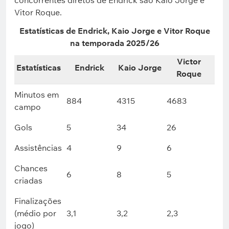
concorrentes diretos de Endrick são Kaio Jorge e
Vitor Roque.
Estatísticas de Endrick, Kaio Jorge e Vitor Roque
na temporada 2025/26
Victor
Estatísticas
Endrick
Kaio Jorge
Roque
Minutos em
884
4315
4683
campo
Gols
5
34
26
Assistências
4
9
6
Chances
6
8
5
criadas
Finalizações
(médio por
3,1
3,2
2,3
jogo)