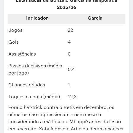
Estatísticas de Gonzalo García na temporada
2025/26
Indicador
García
Jogos
22
Gols
4
Assistências
0
Passes decisivos (média
0,4
por jogo)
Chances criadas
1
Toques na bola (média)
12,3
Fora o hat-trick contra o Betis em dezembro, os
números não impressionam – nem mesmo
considerando a má fase de Mbappé antes da lesão
em fevereiro. Xabi Alonso e Arbeloa deram chances