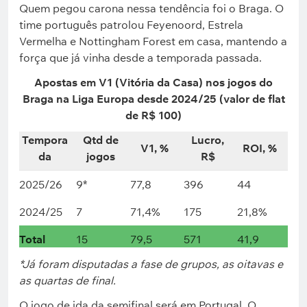
Quem pegou carona nessa tendência foi o Braga. O
time português patrolou Feyenoord, Estrela
Vermelha e Nottingham Forest em casa, mantendo a
força que já vinha desde a temporada passada.
Apostas em V1 (Vitória da Casa) nos jogos do
Braga na Liga Europa desde 2024/25 (valor de flat
de R$ 100)
Tempora
Qtd de
Lucro,
V1, %
ROI, %
da
jogos
R$
2025/26
9*
77,8
396
44
2024/25
7
71,4%
175
21,8%
Total
15
79,5
571
41,9
*Já foram disputadas a fase de grupos, as oitavas e
as quartas de final.
O jogo de ida da semifinal será em Portugal. O