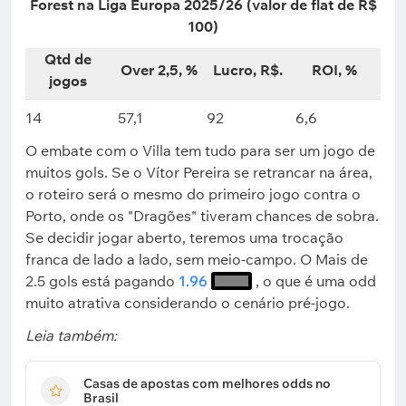
Forest
na Liga Europa 2025/26 (valor de flat de R$
100)
Qtd de
Over 2,5, %
Lucro, R$.
ROI, %
jogos
14
57,1
92
6,6
O embate com o Villa tem tudo para ser um jogo de
muitos gols. Se o Vítor Pereira se retrancar na área,
o roteiro será o mesmo do primeiro jogo contra o
Porto, onde os "Dragões" tiveram chances de sobra.
Se decidir jogar aberto, teremos uma trocação
franca de lado a lado, sem meio-campo. O Mais de
2.5 gols está pagando
1.96
, o que é uma odd
muito atrativa considerando o cenário pré-jogo.
Leia também:
Casas de apostas com melhores odds no
Brasil