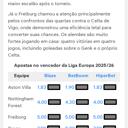
maior escalão após o torneio.
Já o Freiburg chamou a atenção principalmente
pelos confrontos das quartas contra o Celta de
Vigo, onde demonstrou uma eficiência letal para
converter suas chances. Os alemães são muito
fortes jogando em casa: quatro vitórias em quatro
jogos, incluindo goleadas sobre o Genk e o próprio
Celta.
Apostas no vencedor da Liga Europa 2025/26
Equipe
Blaze
BetBoom
HiperBet
Aston Villa
1.83
1.90
1.83
Nottingham
4.00
4.30
4.00
Forest
Freiburg
5.00
5.00
5.00