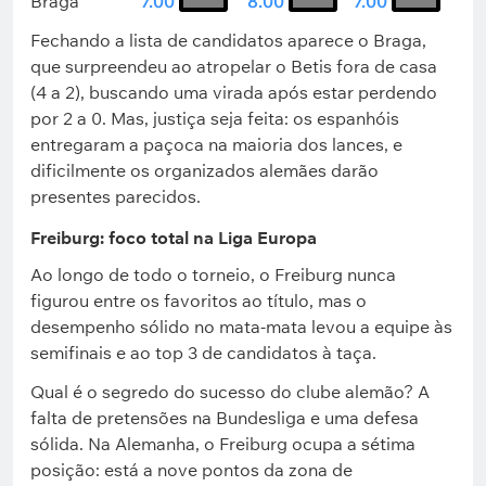
Braga
7.00
8.00
7.00
Fechando a lista de candidatos aparece o Braga,
que surpreendeu ao atropelar o Betis fora de casa
(4 a 2), buscando uma virada após estar perdendo
por 2 a 0. Mas, justiça seja feita: os espanhóis
entregaram a paçoca na maioria dos lances, e
dificilmente os organizados alemães darão
presentes parecidos.
Freiburg: foco total na Liga Europa
Ao longo de todo o torneio, o Freiburg nunca
figurou entre os favoritos ao título, mas o
desempenho sólido no mata-mata levou a equipe às
semifinais e ao top 3 de candidatos à taça.
Qual é o segredo do sucesso do clube alemão? A
falta de pretensões na Bundesliga e uma defesa
sólida. Na Alemanha, o Freiburg ocupa a sétima
posição: está a nove pontos da zona de