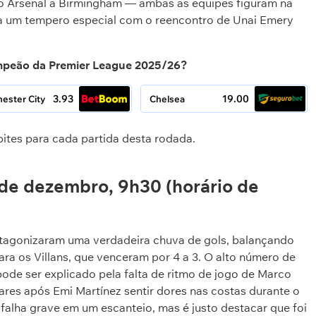
do Arsenal a Birmingham — ambas as equipes figuram na
ha um tempero especial com o reencontro de Unai Emery
peão da Premier League 2025/26?
3.93
19.00
ester City
Chelsea
pites para cada partida desta rodada.
 de dezembro, 9h30 (horário de
otagonizaram uma verdadeira chuva de gols, balançando
ara os Villans, que venceram por 4 a 3. O alto número de
ode ser explicado pela falta de ritmo de jogo de Marco
lares após Emi Martínez sentir dores nas costas durante o
alha grave em um escanteio, mas é justo destacar que foi