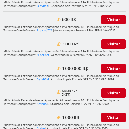
Ministério da Fazenda adverte: Aposta não é investimento. 18+. Publicidade. Verifique os
Termos e Condições em:
Oleybet
| Autorizado pela Portaria SPA/MF Nº 2.105/2024
500 R$
Visitar
Ministério da Fazenda adverte: Aposta não é investimento. 18+. Publicidade. Verifique os
Termos e Condições em:
Brazino777
| Autorizado pela Portaria SPA/MF Nº 466/2025
3 000 R$
Visitar
Ministério da Fazenda adverte: Aposta não é investimento. 18+. Publicidade. Verifique os
Termos e Condições em:
HiperBet
| Autorizado pela Portaria SPA/MF Nº 321/2025
1 000 000 R$
Visitar
Ministério da Fazenda adverte: Aposta não é investimento. 18+. Publicidade. Verifique os
Termos e Condições em:
BetMGM
| Autorizado pela Portaria SPA/MF Nº 2.098/2024
СASHBACK
Visitar
30%
Ministério da Fazenda adverte: Aposta não é investimento. 18+. Publicidade. Verifique os
Termos e Condições em:
Betboo
| Autorizado pela Portaria SPA/MF Nº 247/2025
1 000 R$
Visitar
Ministério da Fazenda adverte: Aposta não é investimento. 18+. Publicidade. Verifique os
Termos e Condições em:
Stake
| Autorizado pela Portaria SPA/MF Nº 263/2025