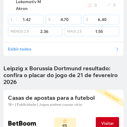
Lokomotiv M
0
0
Akron
1.42
4.70
6.40
1
X
2
2.36
1.55
MENOS
2.5
MAIS
2.5
Exibir todos
Leipzig x Borussia Dortmund resultado:
confira o placar do jogo de 21 de fevereiro
2026
TOPO PAGO
Casas de apostas para a futebol
18+ | Publicidade | Jogos podem causar vício
Visitar
6%