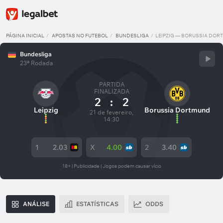
PÁGINA INICIAL
APOSTAS NO FUTEBOL
BUNDESLIGA
LEIPZIG — BORUSSIA DO
Bundesliga
23ª Rodada
PARTIDA
FINALIZADA
2
:
2
Leipzig
Borussia Dortmund
21 de fevereiro,
14:30
1
2.03
X
4.00
2
3.40
18+ | Publicidade | Jogos podem causar vício
ANÁLISE
ESTATÍSTICAS
ODDS