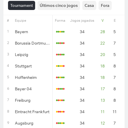
Tournament
Últimos cinco jogos
Casa
Fora
#
Equipe
Forma
Jogos jogados
V
E
D
1
Bayern
34
28
5
1
2
Borussia Dortmund
34
22
7
5
3
Leipzig
34
20
5
9
4
Stuttgart
34
18
8
8
5
Hoffenheim
34
18
7
9
6
Bayer 04
34
17
8
9
7
Freiburg
34
13
8
1
8
Eintracht Frankfurt
34
11
11
1
9
Augsburg
34
12
7
1