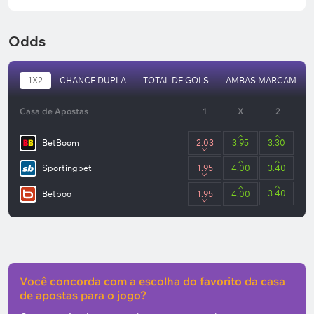
Odds
1X2
CHANCE DUPLA
TOTAL DE GOLS
AMBAS MARCAM
Casa de Apostas
1
X
2
BetBoom
2.03
3.95
3.30
Sportingbet
1.95
4.00
3.40
3.40
Betboo
1.95
4.00
Você concorda com a escolha do favorito da casa
de apostas para o jogo?