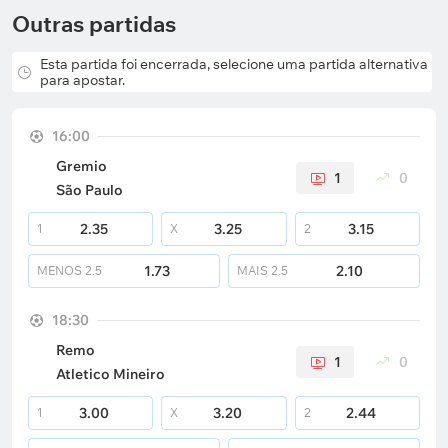
Outras partidas
Esta partida foi encerrada, selecione uma partida alternativa
para apostar.
16:00
Gremio
1
0
São Paulo
2.35
3.25
3.15
1
X
2
1.73
2.10
MENOS
2.5
MAIS
2.5
18:30
Remo
1
0
Atletico Mineiro
3.00
3.20
2.44
1
X
2