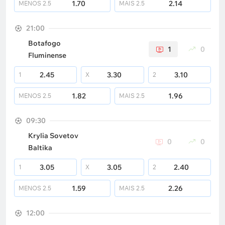
1.70
2.14
MENOS
2.5
MAIS
2.5
21:00
Botafogo
1
0
Fluminense
2.45
3.30
3.10
1
X
2
1.82
1.96
MENOS
2.5
MAIS
2.5
09:30
Krylia Sovetov
0
0
Baltika
3.05
3.05
2.40
1
X
2
1.59
2.26
MENOS
2.5
MAIS
2.5
12:00