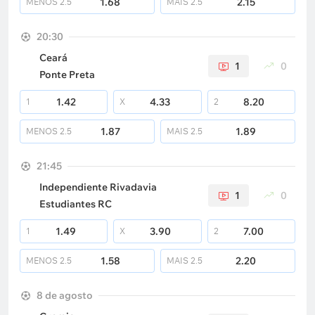
1.68
2.15
MENOS
2.5
MAIS
2.5
20:30
Ceará
1
0
Ponte Preta
1.42
4.33
8.20
1
X
2
1.87
1.89
MENOS
2.5
MAIS
2.5
21:45
Independiente Rivadavia
1
0
Estudiantes RC
1.49
3.90
7.00
1
X
2
1.58
2.20
MENOS
2.5
MAIS
2.5
8 de agosto