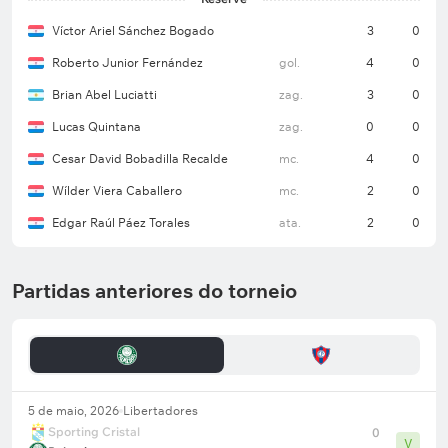
Víctor Ariel Sánchez Bogado
3
0
Roberto Junior Fernández
gol.
4
0
Brian Abel Luciatti
zag.
3
0
Lucas Quintana
zag.
0
0
Cesar David Bobadilla Recalde
mc.
4
0
Wílder Viera Caballero
mc.
2
0
Edgar Raúl Páez Torales
ata.
2
0
Partidas anteriores do torneio
5 de maio, 2026
Libertadores
Sporting Cristal
0
V