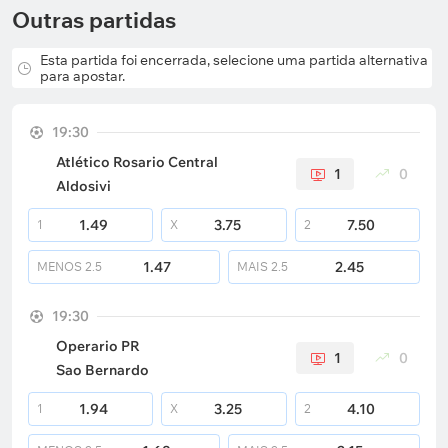
Outras partidas
Esta partida foi encerrada, selecione uma partida alternativa
para apostar.
19:30
Atlético Rosario Central
1
0
Aldosivi
1.49
3.75
7.50
1
X
2
1.47
2.45
MENOS
2.5
MAIS
2.5
19:30
Operario PR
1
0
Sao Bernardo
1.94
3.25
4.10
1
X
2