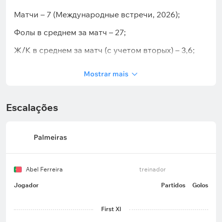
Матчи – 7 (Международные встречи, 2026);
Фолы в среднем за матч – 27;
Ж/К в среднем за матч (с учетом вторых) – 3,6;
Матчи с К/К – 0 из 7;
Mostrar mais
Матчи с пенальти – 1 из 7.
Escalações
Palmeiras
Abel Ferreira
treinador
Jogador
Partidos
Golos
First XI