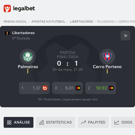
PÁGINA INICIAL
APOSTAS NO FUTEBOL
LIBERTADORES
PALMEIRAS — CERRO PO
Libertadores
5ª Rodada
PARTIDA
FINALIZADA
0
:
1
Palmeiras
Cerro Porteno
20 de maio, 21:30
1
1.37
X
5.01
2
10.92
18+ | Publicidade | Jogos podem causar vício
ANÁLISE
ESTATÍSTICAS
PALPITES
ODDS