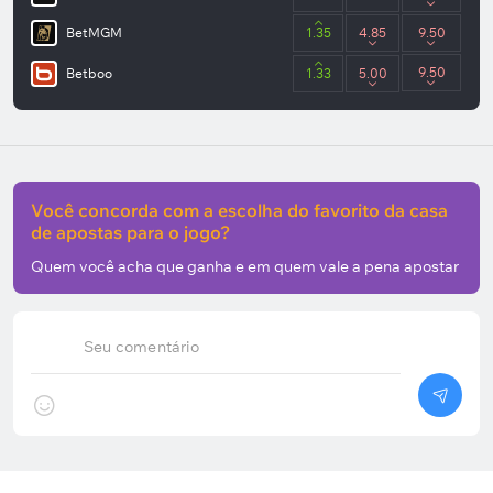
BetMGM
1.35
4.85
9.50
9.50
Betboo
1.33
5.00
Você concorda com a escolha do favorito da casa
de apostas para o jogo?
Quem você acha que ganha e em quem vale a pena apostar
Seu comentário