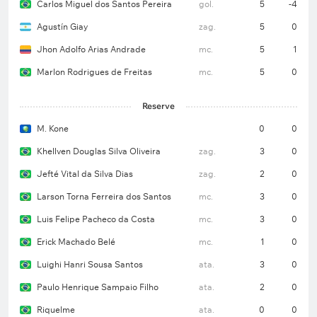
Carlos Miguel dos Santos Pereira
gol.
5
-4
Agustín Giay
zag.
5
0
Jhon Adolfo Arias Andrade
mc.
5
1
Marlon Rodrigues de Freitas
mc.
5
0
Reserve
M. Kone
0
0
Khellven Douglas Silva Oliveira
zag.
3
0
Jefté Vital da Silva Dias
zag.
2
0
Larson Torna Ferreira dos Santos
mc.
3
0
Luis Felipe Pacheco da Costa
mc.
3
0
Erick Machado Belé
mc.
1
0
Luighi Hanri Sousa Santos
ata.
3
0
Paulo Henrique Sampaio Filho
ata.
2
0
Riquelme
ata.
0
0