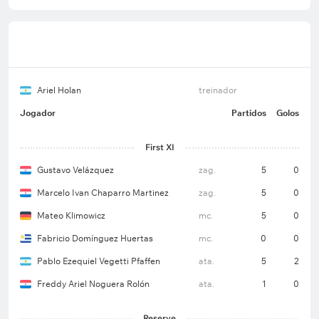
Ariel Holan
treinador
Jogador
Partidos
Golos
First XI
Gustavo Velázquez
zag.
5
0
Marcelo Ivan Chaparro Martinez
zag.
5
0
Mateo Klimowicz
mc.
5
0
Fabricio Domínguez Huertas
mc.
0
0
Pablo Ezequiel Vegetti Pfaffen
ata.
5
2
Freddy Ariel Noguera Rolón
ata.
1
0
Reserve