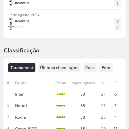
Meu palpite:
Juventus não perde e menos de 3,5
Juventus
2
gols
19 de agosto, 2024
Juventus
3
Como
0
* Para cada equipe, foi indicada a escalação inicial
do último jogo do time nesta competição.
Classificação
Tournament
Últimos cinco jogos
Casa
Fora
#
Equipe
Forma
Jogos jogados
V
E
D
1
Inter
38
27
6
5
2
Napoli
38
23
7
8
3
Roma
38
23
4
1
4
Como 1907
38
20
11
7