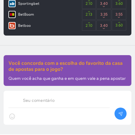
Sportingbet
2.10
3.40
3.60
BetBoom
2.13
3.35
3.55
3.60
Betboo
2.10
3.40
Você concorda com a escolha do favorito da casa
de apostas para o jogo?
Quem você acha que ganha e em quem vale a pena apostar
Seu comentário