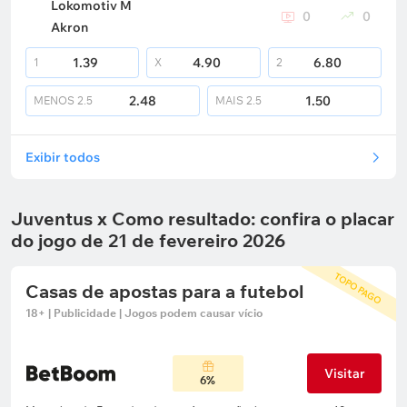
Lokomotiv M
0
0
Akron
1.39
4.90
6.80
1
X
2
2.48
1.50
MENOS
2.5
MAIS
2.5
Exibir todos
Juventus x Como resultado: confira o placar
do jogo de 21 de fevereiro 2026
TOPO PAGO
Casas de apostas para a futebol
18+ | Publicidade | Jogos podem causar vício
Visitar
6%