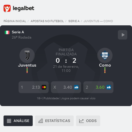
PÁGINA INICIAL
APOSTAS NO FUTEBOL
SERIE A
JUVENTUS — COMO
Serie A
26ª Rodada
PARTIDA
FINALIZADA
0
:
2
Juventus
Como
21 de fevereiro,
11:00
1
2.13
X
3.40
2
3.60
18+ | Publicidade | Jogos podem causar vício
ANÁLISE
ESTATÍSTICAS
ODDS