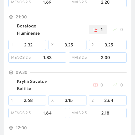
1.69
2.20
MENOS
2.5
MAIS
2.5
21:00
Botafogo
1
0
Fluminense
2.32
3.25
3.25
1
X
2
1.83
2.00
MENOS
2.5
MAIS
2.5
09:30
Krylia Sovetov
0
0
Baltika
2.68
3.15
2.64
1
X
2
1.64
2.18
MENOS
2.5
MAIS
2.5
12:00