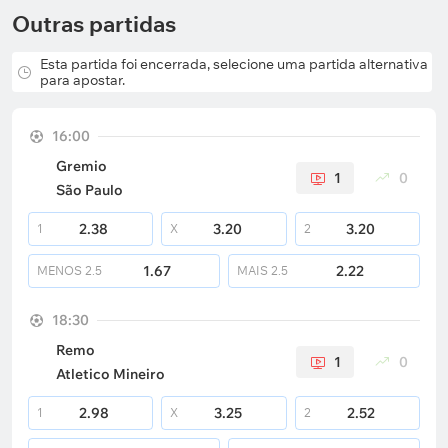
Outras partidas
Esta partida foi encerrada, selecione uma partida alternativa
para apostar.
16:00
Gremio
1
0
São Paulo
2.38
3.20
3.20
1
X
2
1.67
2.22
MENOS
2.5
MAIS
2.5
18:30
Remo
1
0
Atletico Mineiro
2.98
3.25
2.52
1
X
2