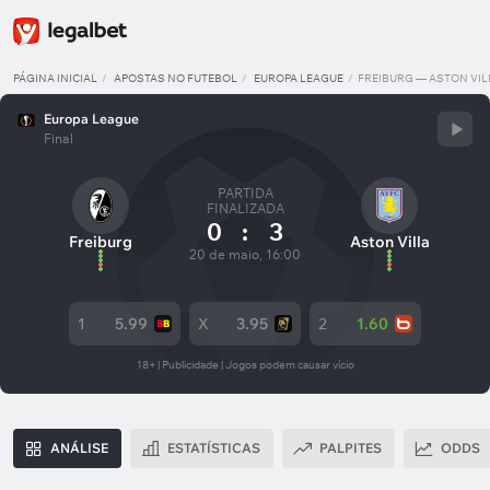
PÁGINA INICIAL
APOSTAS NO FUTEBOL
EUROPA LEAGUE
FREIBURG — ASTON VIL
Europa League
Final
PARTIDA
FINALIZADA
0
:
3
Freiburg
Aston Villa
20 de maio, 16:00
1
5.99
X
3.95
2
1.60
18+ | Publicidade | Jogos podem causar vício
ANÁLISE
ESTATÍSTICAS
PALPITES
ODDS