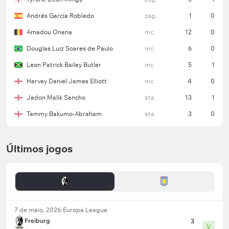
Andrés García Robledo
zag.
1
0
Amadou Onana
mc.
12
0
Douglas Luiz Soares de Paulo
mc.
6
0
Leon Patrick Bailey Butler
mc.
5
1
Harvey Daniel James Elliott
mc.
4
0
Jadon Malik Sancho
ata.
13
1
Tammy Bakumo-Abraham
ata.
3
0
Últimos jogos
7 de maio, 2026
Europa League
Freiburg
3
V