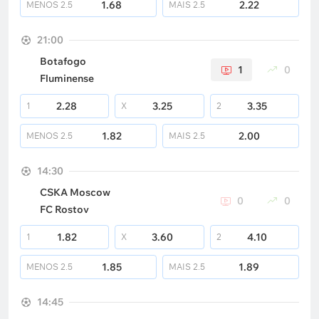
1.68
2.22
MENOS
2.5
MAIS
2.5
21:00
Botafogo
1
0
Fluminense
2.28
3.25
3.35
1
X
2
1.82
2.00
MENOS
2.5
MAIS
2.5
14:30
CSKA Moscow
0
0
FC Rostov
1.82
3.60
4.10
1
X
2
1.85
1.89
MENOS
2.5
MAIS
2.5
14:45