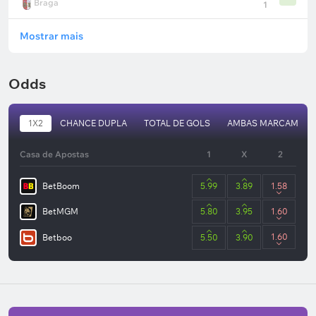
Braga
1
Mostrar mais
Odds
1X2
CHANCE DUPLA
TOTAL DE GOLS
AMBAS MARCAM
Casa de Apostas
1
X
2
BetBoom
5.99
3.89
1.58
BetMGM
5.80
3.95
1.60
1.60
Betboo
5.50
3.90