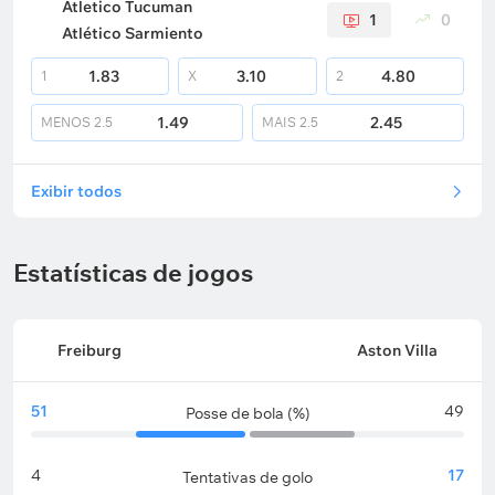
Atletico Tucuman
1
0
Atlético Sarmiento
1.83
3.10
4.80
1
X
2
1.49
2.45
MENOS
2.5
MAIS
2.5
Exibir todos
Estatísticas de jogos
Freiburg
Aston Villa
51
49
Posse de bola (%)
4
17
Tentativas de golo