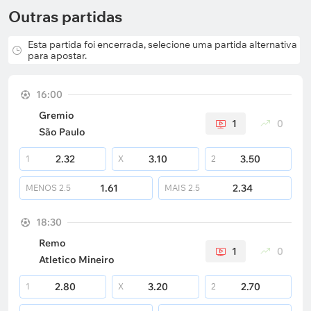
Outras partidas
Esta partida foi encerrada, selecione uma partida alternativa
para apostar.
16:00
Gremio
1
0
São Paulo
2.32
3.10
3.50
1
X
2
1.61
2.34
MENOS
2.5
MAIS
2.5
18:30
Remo
1
0
Atletico Mineiro
2.80
3.20
2.70
1
X
2