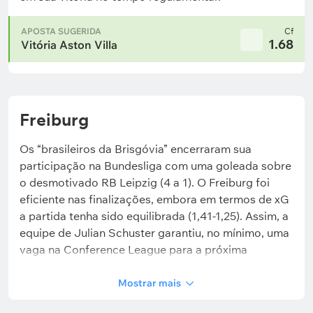
APOSTA SUGERIDA
Cf
1.68
Vitória Aston Villa
Freiburg
Os “brasileiros da Brisgóvia” encerraram sua
participação na Bundesliga com uma goleada sobre
o desmotivado RB Leipzig (4 a 1). O Freiburg foi
eficiente nas finalizações, embora em termos de xG
a partida tenha sido equilibrada (1,41-1,25). Assim, a
equipe de Julian Schuster garantiu, no mínimo, uma
vaga na Conference League para a próxima
temporada — restaram 12 pontos para alcançar a
zona da Europa League. O caminho até a final da
Mostrar mais
Liga Europa foi árduo para o Freiburg. A fase