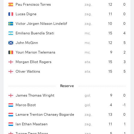
Pau Francisco Torres
zag.
12
0
Lucas Digne
zag.
11
0
Provável escalação do Aston Villa (4-2-3-1)
Victor Jörgen Nilsson Lindelöf
zag.
10
0
Emiliano Martínez — Lucas Digne, Pau Torres, Ezri
Emiliano Buendía Stati
mc.
15
4
Konsa, Matty Cash — Youri Tielemans, Victor
John McGinn
mc.
12
5
Lindelöf — Emiliano Buendía, Morgan Rogers, John
McGinn — Ollie Watkins.
Youri Marion Tielemans
mc.
9
2
Morgan Elliot Rogers
ata.
15
3
Oliver Watkins
ata.
15
5
Desfalques:
Boubacar Kamara, Alisson e Amadou
Onana (todos lesionados).
Reserve
James Thomas Wright
gol.
9
0
Marco Bizot
gol.
4
-1
Lamare Trenton Chansey Bogarde
zag.
13
0
Ian Ethan Maatsen
zag.
11
1
Tyrone Deon Mings
zag.
5
1