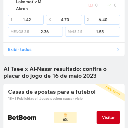
Lokomotiv M
0
0
Akron
1.42
4.70
6.40
1
X
2
2.36
1.55
MENOS
2.5
MAIS
2.5
Exibir todos
Al Taee x Al-Nassr resultado: confira o
placar do jogo de 16 de maio 2023
TOPO PAGO
Casas de apostas para a futebol
18+ | Publicidade | Jogos podem causar vício
Visitar
6%