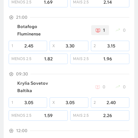
1.69
2.14
MENOS
2.5
MAIS
2.5
21:00
Botafogo
1
0
Fluminense
2.45
3.30
3.15
1
X
2
1.82
1.96
MENOS
2.5
MAIS
2.5
09:30
Krylia Sovetov
0
0
Baltika
3.05
3.05
2.40
1
X
2
1.59
2.26
MENOS
2.5
MAIS
2.5
12:00