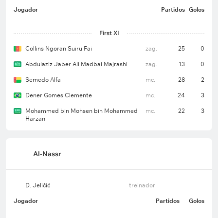
Jogador
Partidos
Golos
First XI
Collins Ngoran Suiru Fai
zag.
25
0
Abdulaziz Jaber Ali Madbai Majrashi
zag.
13
0
Semedo Alfa
mc.
28
2
Dener Gomes Clemente
mc.
24
3
Mohammed bin Mohsen bin Mohammed
mc.
22
3
Harzan
Al-Nassr
D. Jeličić
treinador
Jogador
Partidos
Golos