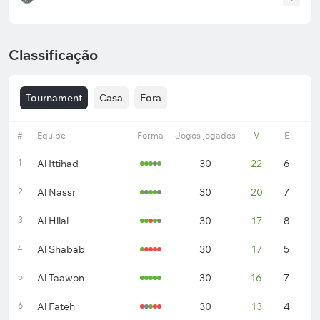
Classificação
Tournament
Casa
Fora
#
Equipe
Forma
Jogos jogados
V
E
D
1
Al Ittihad
30
22
6
2
2
Al Nassr
30
20
7
3
3
Al Hilal
30
17
8
5
4
Al Shabab
30
17
5
8
5
Al Taawon
30
16
7
7
6
Al Fateh
30
13
4
1