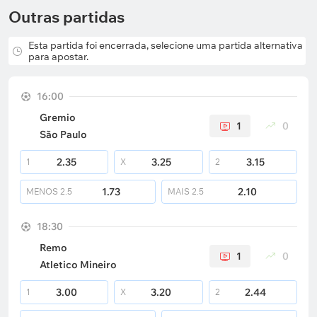
Outras partidas
Esta partida foi encerrada, selecione uma partida alternativa
para apostar.
16:00
Gremio
1
0
São Paulo
2.35
3.25
3.15
1
X
2
1.73
2.10
MENOS
2.5
MAIS
2.5
18:30
Remo
1
0
Atletico Mineiro
3.00
3.20
2.44
1
X
2