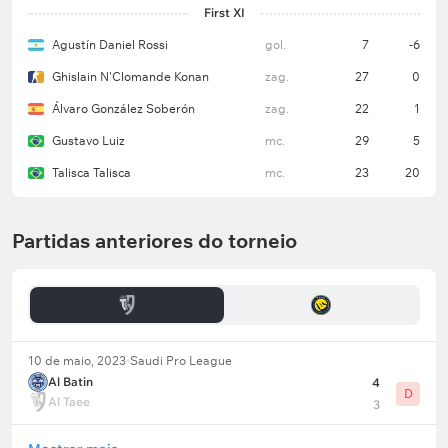
First XI
Agustín Daniel Rossi
gol.
7
-6
Ghislain N'Clomande Konan
zag.
27
0
Álvaro González Soberón
zag.
22
1
Gustavo Luiz
mc.
29
5
Talisca Talisca
mc.
23
20
Partidas anteriores do torneio
10 de maio, 2023
Saudi Pro League
Al Batin
4
D
Al Taee
3