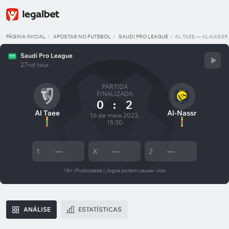
PÁGINA INICIAL
APOSTAS NO FUTEBOL
SAUDI PRO LEAGUE
AL TAEE — AL-NASSR
Saudi Pro League
27nd tour
PARTIDA
FINALIZADA
0
:
2
Al Taee
Al-Nassr
16 de maio 2023,
15:30
1
—
X
—
2
—
18+ | Publicidade | Jogos podem causar vício
ANÁLISE
ESTATÍSTICAS