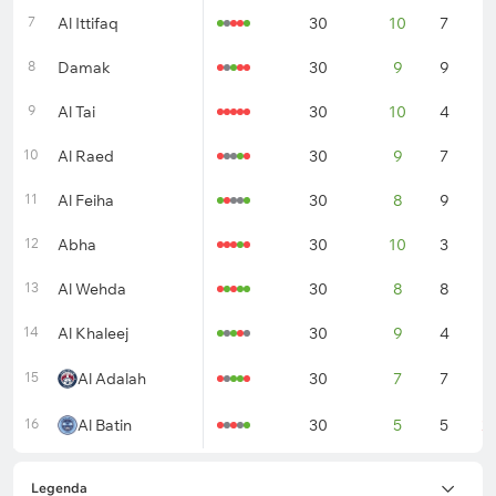
7
Al Ittifaq
30
10
7
1
8
Damak
30
9
9
1
9
Al Tai
30
10
4
1
10
Al Raed
30
9
7
1
11
Al Feiha
30
8
9
1
12
Abha
30
10
3
1
13
Al Wehda
30
8
8
1
14
Al Khaleej
30
9
4
1
15
Al Adalah
30
7
7
1
16
Al Batin
30
5
5
2
Legenda