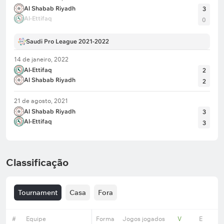
Al Shabab Riyadh
3
Al-Ettifaq
0
Saudi Pro League 2021-2022
14 de janeiro, 2022
Al-Ettifaq
2
Al Shabab Riyadh
2
21 de agosto, 2021
Al Shabab Riyadh
3
Al-Ettifaq
3
Classificação
Tournament
Casa
Fora
#
Equipe
Forma
Jogos jogados
V
E
D