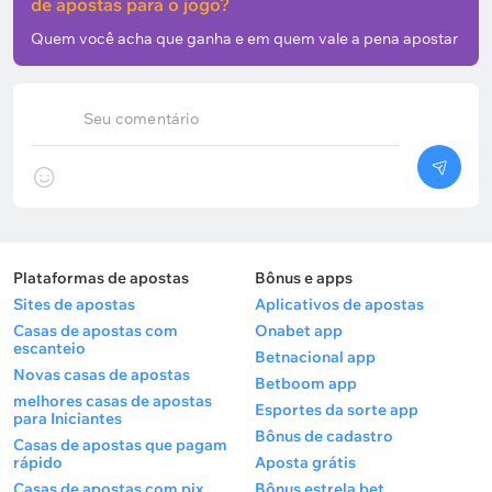
de apostas para o jogo?
Quem você acha que ganha e em quem vale a pena apostar
Seu comentário
Plataformas de apostas
Bônus e apps
Sites de apostas
Aplicativos de apostas
Casas de apostas com
Onabet app
escanteio
Betnacional app
Novas casas de apostas
Betboom app
melhores casas de apostas
Esportes da sorte app
para Iniciantes
Bônus de cadastro
Casas de apostas que pagam
rápido
Aposta grátis
Casas de apostas com pix
Bônus estrela bet