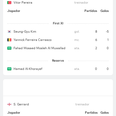
Vitor Pereira
treinador
Jogador
Partidos
Golos
First XI
Seung-Gyu Kim
gol.
8
-5
Yannick Ferreira Carrasco
mc.
6
1
Fahad Mosaed Mosleh Al Muwallad
ata.
2
0
Reserve
Hamad Al-Khorayef
ata.
0
0
S. Gerrard
treinador
Jogador
Partidos
Golos