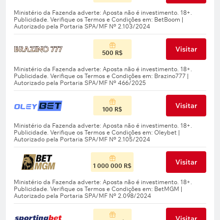
Visitar
500 R$
Visitar
100 R$
Visitar
1 000 000 R$
Visitar