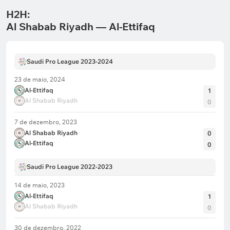
H2H:
Al Shabab Riyadh — Al-Ettifaq
Saudi Pro League 2023-2024
23 de maio, 2024
Al-Ettifaq
1
Al Shabab Riyadh
0
7 de dezembro, 2023
Al Shabab Riyadh
0
Al-Ettifaq
0
Saudi Pro League 2022-2023
14 de maio, 2023
Al-Ettifaq
1
Al Shabab Riyadh
0
30 de dezembro, 2022