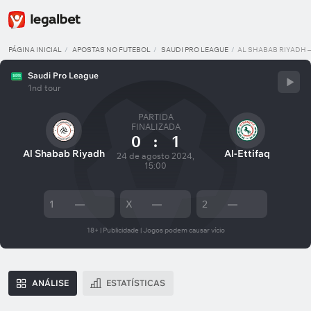
PÁGINA INICIAL
APOSTAS NO FUTEBOL
SAUDI PRO LEAGUE
AL SHABAB RIYADH —
Saudi Pro League
1nd tour
PARTIDA
FINALIZADA
0
:
1
Al Shabab Riyadh
Al-Ettifaq
24 de agosto 2024,
15:00
1
—
X
—
2
—
18+ | Publicidade | Jogos podem causar vício
ANÁLISE
ESTATÍSTICAS