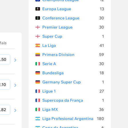
Europa League
13
Conference League
30
Premier League
30
Super Cup
1
ais
La Liga
41
Primera Division
59
.50
Serie A
30
Bundesliga
18
Germany Super Cup
1
2.10
Ligue 1
27
Supercopa da França
1
Liga MX
36
.82
Liga Profesional Argentina
180
Copa da Argentina
6