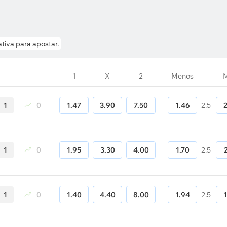
ativa para apostar.
1
X
2
Menos
M
1
0
1.47
3.90
7.50
1.46
2.5
2
1
0
1.95
3.30
4.00
1.70
2.5
1
0
1.40
4.40
8.00
1.94
2.5
1