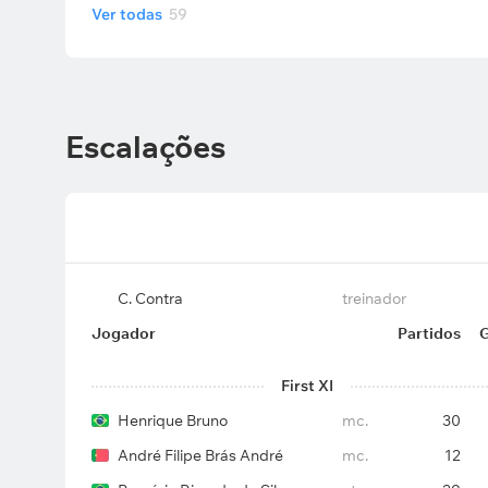
Ver todas
59
Escalações
C. Contra
treinador
Jogador
Partidos
G
First XI
Henrique Bruno
mc.
30
André Filipe Brás André
mc.
12