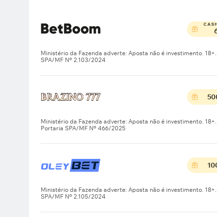
СAS
50
10