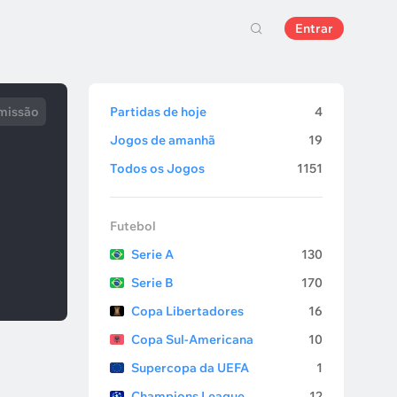
Entrar
missão
Partidas de hoje
4
Jogos de amanhã
19
Todos os Jogos
1151
Futebol
Serie A
130
Serie B
170
Copa Libertadores
16
Copa Sul-Americana
10
Supercopa da UEFA
1
Champions League
12