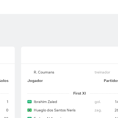
R. Coumans
treinador
olos
Jogador
Partido
First XI
1
Ibrahim Zaied
gol.
1
0
Hueglo dos Santos Neris
zag.
2