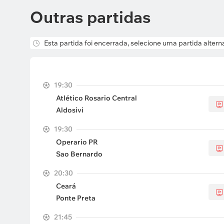
Outras partidas
Esta partida foi encerrada, selecione uma partida altern
19:30
Atlético Rosario Central
Aldosivi
19:30
Operario PR
Sao Bernardo
20:30
Ceará
Ponte Preta
21:45