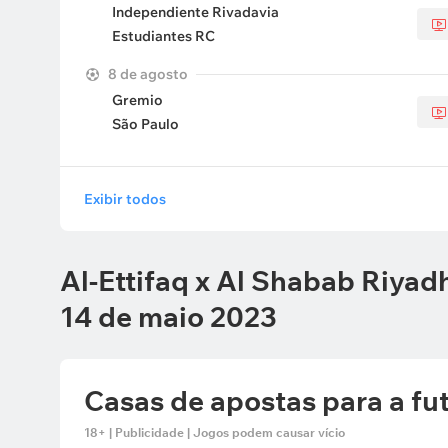
Independiente Rivadavia
Estudiantes RC
8 de agosto
Gremio
São Paulo
Exibir todos
Al-Ettifaq x Al Shabab Riyadh
14 de maio 2023
Casas de apostas para a fu
18+ | Publicidade | Jogos podem causar vício