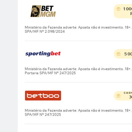
1 00
5 0
СAS
3