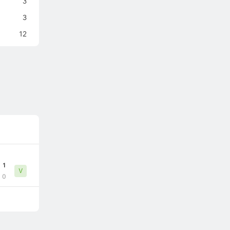
3
3
12
1
V
0