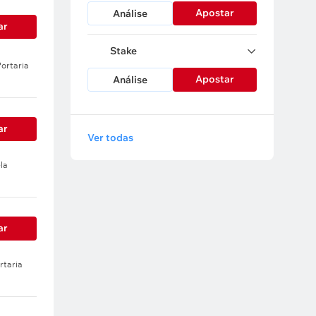
Apostar
Análise
ar
Stake
Apostar
Análise
ar
Ver todas
ar