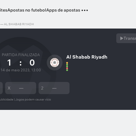
...
ites
Apostas no futebol
Apps de apostas
Q — AL SHABAB RIYADH
Trans
PARTIDA FINALIZADA
Al Shabab Riyadh
1
:
0
14 de maio 2023, 13:00
X
—
2
—
Publicidade | Jogos podem causar vício