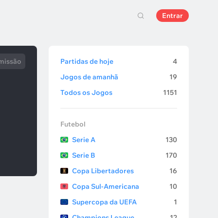
Entrar
missão
Partidas de hoje
4
Jogos de amanhã
19
Todos os Jogos
1151
Futebol
Serie A
130
Serie B
170
Copa Libertadores
16
Copa Sul-Americana
10
Supercopa da UEFA
1
Champions League
12