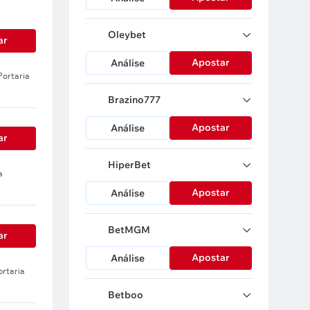
Oleybet
ar
Apostar
Análise
Brazino777
Apostar
Análise
ar
HiperBet
Apostar
Análise
BetMGM
ar
Apostar
Análise
Betboo