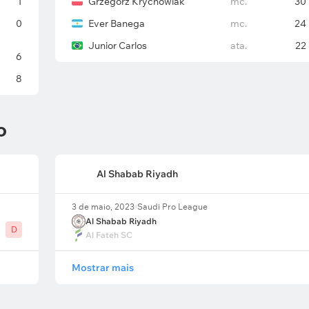
1
Grzegorz Krychowiak
mc.
30
0
Ever Banega
mc.
24
Junior Carlos
ata.
22
6
8
o
Al Shabab Riyadh
3 de maio, 2023
Saudi Pro League
Al Shabab Riyadh
D
Al Fateh SC
Mostrar mais