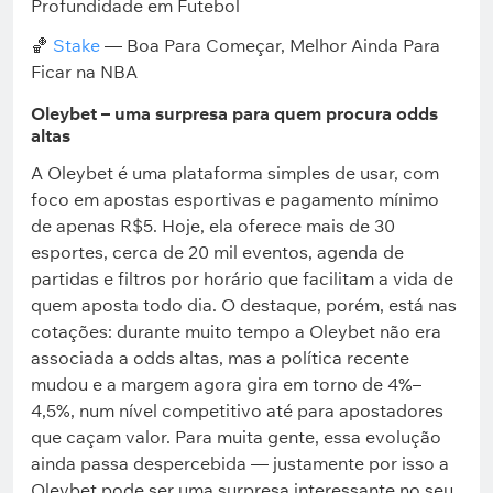
Profundidade em Futebol
🏀
Stake
— Boa Para Começar, Melhor Ainda Para
Ficar na NBA
Oleybet – uma surpresa para quem procura odds
altas
A Oleybet é uma plataforma simples de usar, com
foco em apostas esportivas e pagamento mínimo
de apenas R$5. Hoje, ela oferece mais de 30
esportes, cerca de 20 mil eventos, agenda de
partidas e filtros por horário que facilitam a vida de
quem aposta todo dia. O destaque, porém, está nas
cotações: durante muito tempo a Oleybet não era
associada a odds altas, mas a política recente
mudou e a margem agora gira em torno de 4%–
4,5%, num nível competitivo até para apostadores
que caçam valor. Para muita gente, essa evolução
ainda passa despercebida — justamente por isso a
Oleybet pode ser uma surpresa interessante no seu