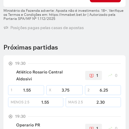
Posições pagas pelas casas de apostas
Próximas partidas
19:30
Atlético Rosario Central
1
0
Aldosivi
1.55
3.75
6.25
1
X
2
1.55
2.30
MENOS
2.5
MAIS
2.5
19:30
Operario PR
1
0