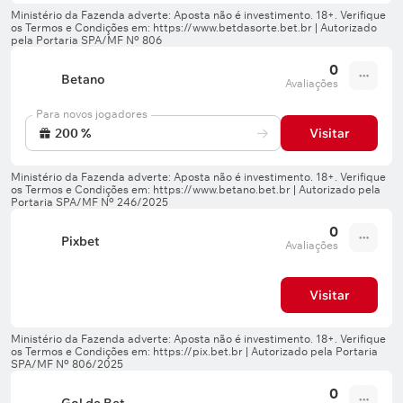
0
Betano
Avaliações
Para novos jogadores
200 %
Visitar
0
Pixbet
Avaliações
Visitar
0