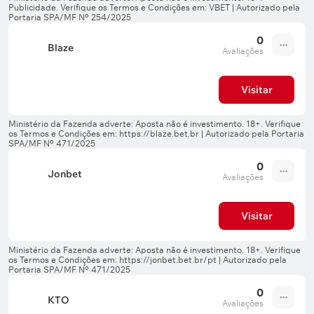
0
Blaze
Avaliações
Visitar
0
Jonbet
Avaliações
Visitar
0
KTO
Avaliações