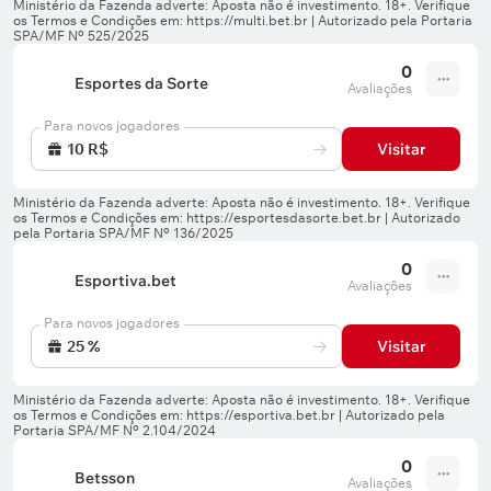
0
Esportes da Sorte
Avaliações
Para novos jogadores
10 R$
Visitar
0
Esportiva.bet
Avaliações
Para novos jogadores
25 %
Visitar
0
Betsson
Avaliações