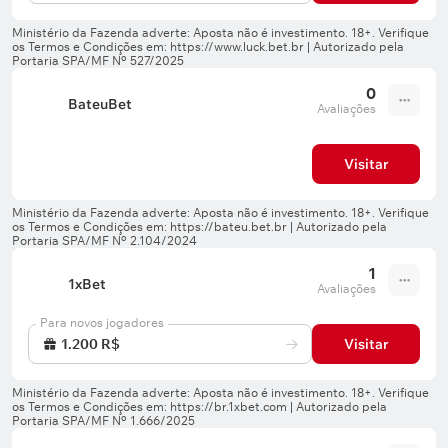
0
BateuBet
Avaliações
Visitar
1
1xBet
Avaliações
Para novos jogadores
1.200 R$
Visitar