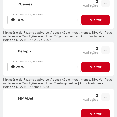
0
7Games
Avaliações
Para novos jogadores
10 %
Visitar
0
Betapp
Avaliações
Para novos jogadores
25 %
Visitar
0
MMABet
Avaliações
Visitar