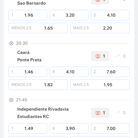
Sao Bernardo
1.96
3.20
4.10
1
X
2
1.65
2.20
MENOS
2.5
MAIS
2.5
20:30
Ceará
1
0
Ponte Preta
1.46
4.10
7.60
1
X
2
1.82
1.95
MENOS
2.5
MAIS
2.5
21:45
Independiente Rivadavia
1
0
Estudiantes RC
1.49
3.90
7.00
1
X
2