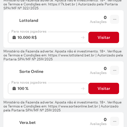
0
Lottoland
Avaliações
Para novos jogadores
10.000 R$
Visitar
0
Sorte Online
Avaliações
Para novos jogadores
100 %
Visitar
0
Vera.bet
Avaliações