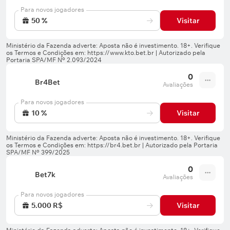
Para novos jogadores
50 %
Visitar
0
Br4Bet
Avaliações
Para novos jogadores
10 %
Visitar
0
Bet7k
Avaliações
Para novos jogadores
5.000 R$
Visitar