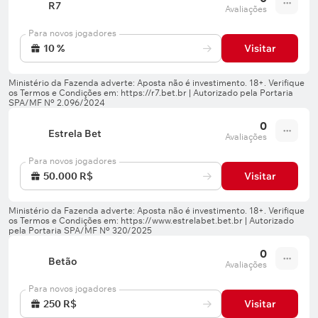
R7
Avaliações
Para novos jogadores
10 %
Visitar
0
Estrela Bet
Avaliações
Para novos jogadores
50.000 R$
Visitar
0
Betão
Avaliações
Para novos jogadores
250 R$
Visitar