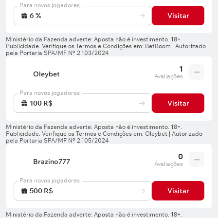
Para novos jogadores
6 %
Visitar
1
Oleybet
Avaliações
Para novos jogadores
100 R$
Visitar
0
Brazino777
Avaliações
Para novos jogadores
500 R$
Visitar