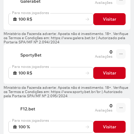
Galerabet
Avaliações
Para novos jogadores
100 R$
Visitar
0
SportyBet
Avaliações
Para novos jogadores
100 R$
Visitar
0
F12.bet
Avaliações
Para novos jogadores
100 %
Visitar