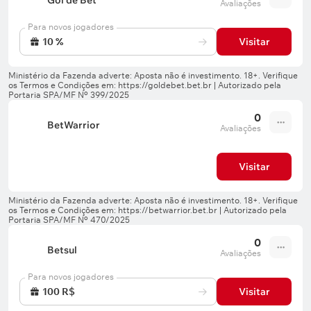
Gol de Bet
Avaliações
Para novos jogadores
10 %
Visitar
0
BetWarrior
Avaliações
Visitar
0
Betsul
Avaliações
Para novos jogadores
100 R$
Visitar