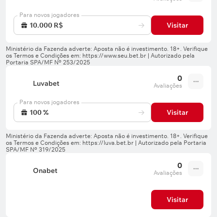
Para novos jogadores
10.000 R$
Visitar
0
Luvabet
Avaliações
Para novos jogadores
100 %
Visitar
0
Onabet
Avaliações
Visitar