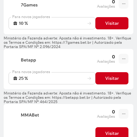
0
7Games
Avaliações
Para novos jogadores
10 %
Visitar
0
Betapp
Avaliações
Para novos jogadores
25 %
Visitar
0
MMABet
Avaliações
Visitar