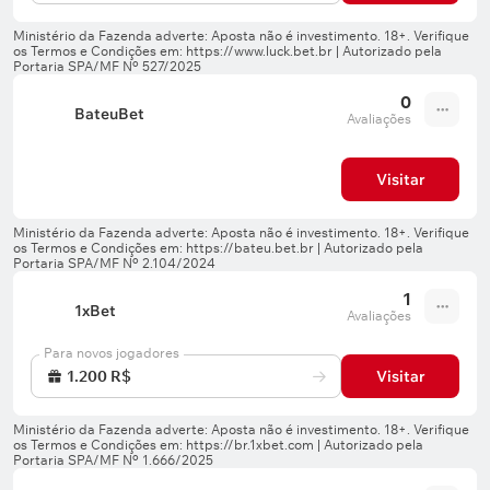
0
BateuBet
Avaliações
Visitar
1
1xBet
Avaliações
Para novos jogadores
1.200 R$
Visitar