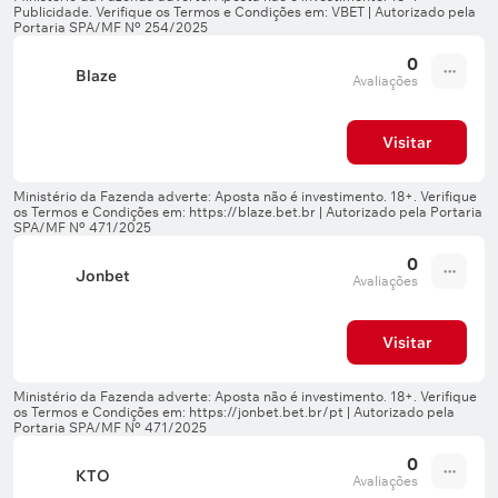
0
Blaze
Avaliações
Visitar
0
Jonbet
Avaliações
Visitar
0
KTO
Avaliações