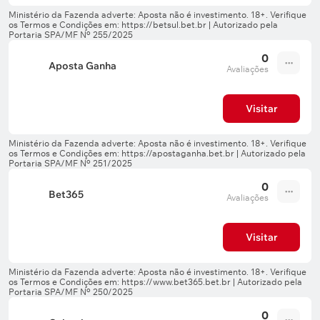
0
Aposta Ganha
Avaliações
Visitar
0
Bet365
Avaliações
Visitar
0