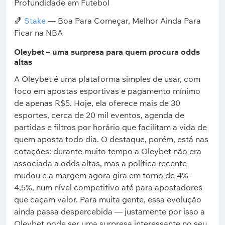
Profundidade em Futebol
🏀
Stake
— Boa Para Começar, Melhor Ainda Para
Ficar na NBA
Oleybet – uma surpresa para quem procura odds
altas
A Oleybet é uma plataforma simples de usar, com
foco em apostas esportivas e pagamento mínimo
de apenas R$5. Hoje, ela oferece mais de 30
esportes, cerca de 20 mil eventos, agenda de
partidas e filtros por horário que facilitam a vida de
quem aposta todo dia. O destaque, porém, está nas
cotações: durante muito tempo a Oleybet não era
associada a odds altas, mas a política recente
mudou e a margem agora gira em torno de 4%–
4,5%, num nível competitivo até para apostadores
que caçam valor. Para muita gente, essa evolução
ainda passa despercebida — justamente por isso a
Oleybet pode ser uma surpresa interessante no seu