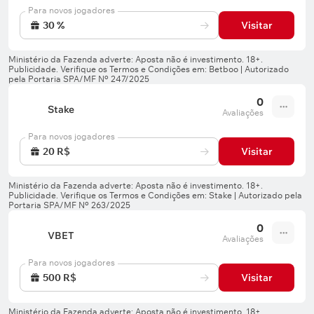
Para novos jogadores
30 %
Visitar
0
Stake
Avaliações
Para novos jogadores
20 R$
Visitar
0
VBET
Avaliações
Para novos jogadores
500 R$
Visitar