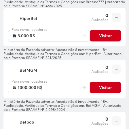
0
HiperBet
Avaliações
Para novos jogadores
3.000 R$
Visitar
0
BetMGM
Avaliações
Para novos jogadores
1000.000 R$
Visitar
0
Betboo
Avaliações