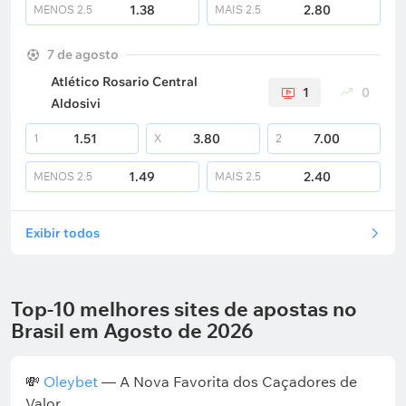
1.38
2.80
MENOS
2.5
MAIS
2.5
7 de agosto
Atlético Rosario Central
1
0
Aldosivi
1.51
3.80
7.00
1
X
2
1.49
2.40
MENOS
2.5
MAIS
2.5
Exibir todos
Top-10 melhores sites de apostas no
Brasil em Agosto de 2026
💸
Oleybet
— A Nova Favorita dos Caçadores de
Valor