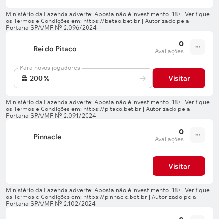
0
Rei do Pitaco
Avaliações
Para novos jogadores
200 %
Visitar
0
Pinnacle
Avaliações
Visitar