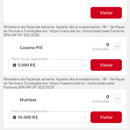
Visitar
0
Cassino PIX
Avaliações
Para novos jogadores
5.000 R$
Visitar
0
Multibet
Avaliações
Para novos jogadores
10.000 R$
Visitar