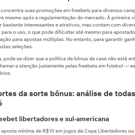
 concentra suas promoções em freebets para diversos camp
e mesmo após a regulamentação do mercado. À primeira vi
r bastante interessantes e atrativos, mas contam com divers
 para o uso, o que pode dificultar até mesmo para apostado
cação para apostas múltiplas. No entanto, para garantir gan
itas seleções.
a, pode-se dizer que a política de bônus da casa não está en
hamar a atenção justamente pelas freebets em futebol — es
rios.
rtes da sorte bônus: análise de tod
6
reebet libertadores e sul‑americana
 aposta mínima de R$10 em jogos da Copa Libertadores ou 