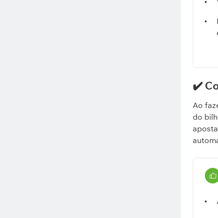
✔️ C
Ao faz
do bil
aposta
automá