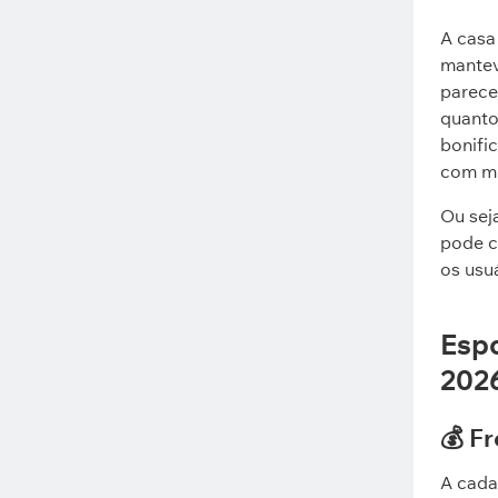
A casa
mantev
parece
quanto
bonifi
com mu
Ou sej
pode c
os usuá
Espo
202
💰 F
A cada