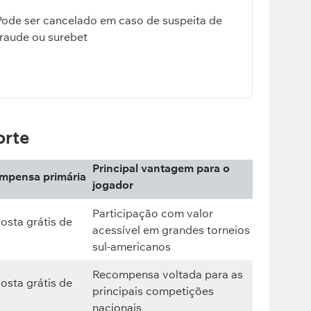
Pode ser cancelado em caso de suspeita de
fraude ou surebet
orte
Principal vantagem para o
mpensa primária
jogador
Participação com valor
osta grátis de
acessível em grandes torneios
sul-americanos
Recompensa voltada para as
osta grátis de
principais competições
nacionais