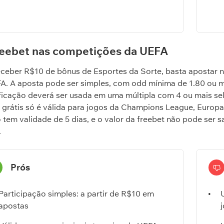
reebet nas competições da UEFA
eceber R$10 de bônus de Esportes da Sorte, basta apostar 
A. A aposta pode ser simples, com odd mínima de 1.80 ou m
ficação deverá ser usada em uma múltipla com 4 ou mais se
 grátis só é válida para jogos da Champions League, Europ
o tem validade de 5 dias, e o valor da freebet não pode ser
.
Prós
Participação simples: a partir de R$10 em
apostas