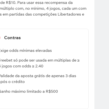
et de R$10. Para usar essa recompensa da
 múltiplo com, no mínimo, 4 jogos, cada um com
das em partidas das competições Libertadores e
Contras
Exige odds mínimas elevadas
Freebet só pode ser usada em múltiplas de ≥
4 jogos com odds ≥ 2.40
Validade da aposta grátis de apenas 3 dias
após o crédito
Ganho máximo limitado a R$500