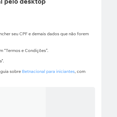
al pelo desktop
eencher seu CPF e demais dados que não forem
com “Termos e Condições”.
”.
 guia sobre
Betnacional para iniciantes
, com