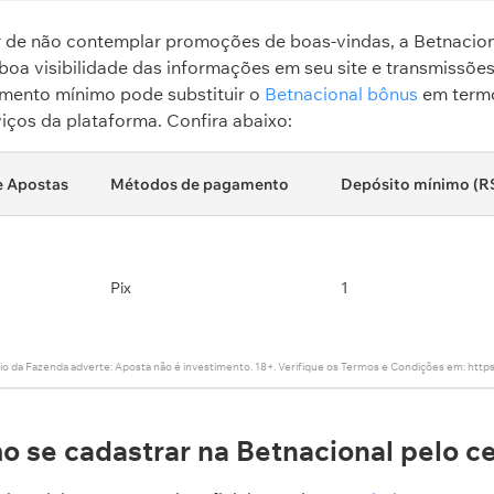
 de não contemplar promoções de boas-vindas, a Betnaciona
boa visibilidade das informações em seu site e transmissões
imento mínimo pode substituir o
Betnacional bônus
em termo
viços da plataforma. Confira abaixo:
e Apostas
Métodos de pagamento
Depósito mínimo (R
Pix
1
 se cadastrar na Betnacional pelo c