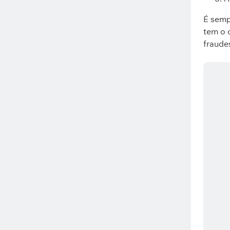
É semp
tem o d
fraude