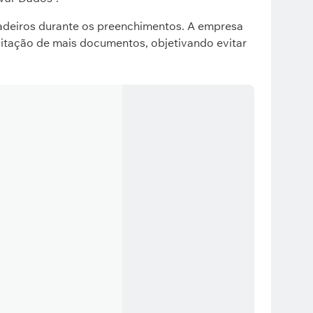
adeiros durante os preenchimentos. A empresa
olicitação de mais documentos, objetivando evitar