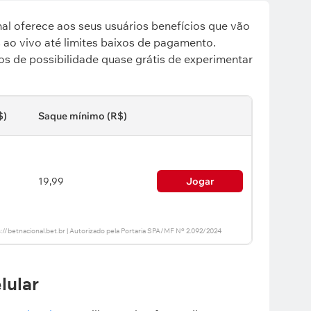
l oferece aos seus usuários benefícios que vão
 ao vivo até limites baixos de pagamento.
s de possibilidade quase grátis de experimentar
$)
Saque mínimo (R$)
19,99
Jogar
elular