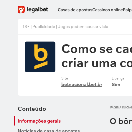
Casas de apostas
Cassinos online
Palp
18+ | Publicidade | Jogos podem causar vício
Como se cad
criar uma c
Site
Licença
betnacional.bet.br
Sim
Conteúdo
PÁGINA INICIA
O bôn
Informações gerais
Notícias da casa de apostas