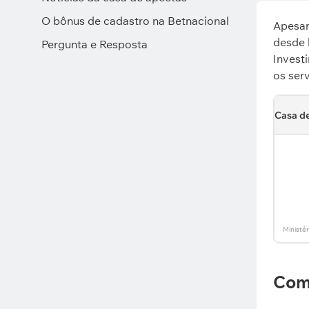
O bônus de cadastro na Betnacional
Apesar
desde 
Pergunta e Resposta
Invest
os ser
Casa d
Como