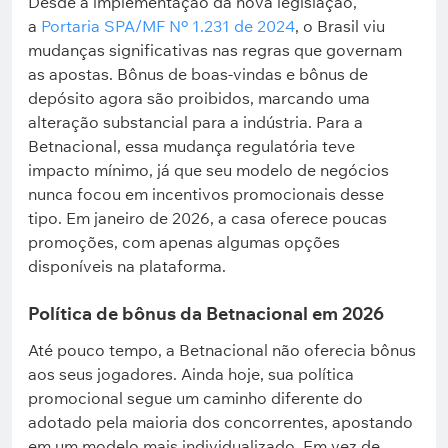
Desde a implementação da nova legislação,
a
Portaria SPA/MF Nº 1.231 de 2024
, o Brasil viu
mudanças significativas nas regras que governam
as apostas. Bônus de boas-vindas e bônus de
depósito agora são proibidos, marcando uma
alteração substancial para a indústria. Para a
Betnacional, essa mudança regulatória teve
impacto mínimo, já que seu modelo de negócios
nunca focou em incentivos promocionais desse
tipo. Em janeiro de 2026, a casa oferece poucas
promoções, com apenas algumas opções
disponíveis na plataforma.
Política de bônus da Betnacional em 2026
Até pouco tempo, a Betnacional não oferecia bônus
aos seus jogadores. Ainda hoje, sua política
promocional segue um caminho diferente do
adotado pela maioria dos concorrentes, apostando
em um modelo mais individualizado. Em vez de