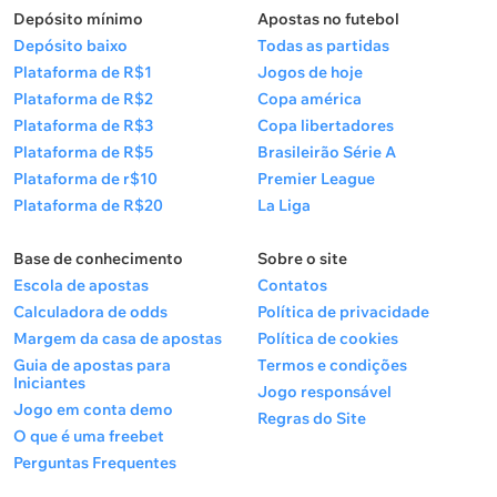
Depósito mínimo
Apostas no futebol
Depósito baixo
Todas as partidas
Plataforma de R$1
Jogos de hoje
Plataforma de R$2
Copa américa
Plataforma de R$3
Copa libertadores
Plataforma de R$5
Brasileirão Série A
Plataforma de r$10
Premier League
Plataforma de R$20
La Liga
Base de conhecimento
Sobre o site
Escola de apostas
Contatos
Calculadora de odds
Política de privacidade
Margem da casa de apostas
Política de cookies
Guia de apostas para
Termos e condições
Iniciantes
Jogo responsável
Jogo em conta demo
Regras do Site
O que é uma freebet
Perguntas Frequentes