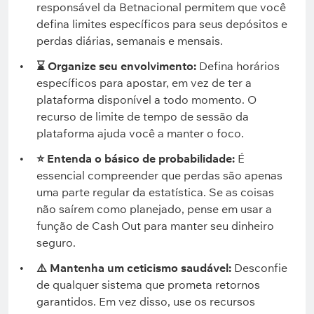
responsável da Betnacional permitem que você
defina limites específicos para seus depósitos e
perdas diárias, semanais e mensais.
⌛ Organize seu envolvimento:
Defina horários
específicos para apostar, em vez de ter a
plataforma disponível a todo momento. O
recurso de limite de tempo de sessão da
plataforma ajuda você a manter o foco.
⭐ Entenda o básico de probabilidade:
É
essencial compreender que perdas são apenas
uma parte regular da estatística. Se as coisas
não saírem como planejado, pense em usar a
função de Cash Out para manter seu dinheiro
seguro.
⚠️ Mantenha um ceticismo saudável:
Desconfie
de qualquer sistema que prometa retornos
garantidos. Em vez disso, use os recursos