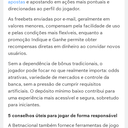
apostas
e apostando em ações mais pontuais e
direcionadas ao perfil do jogador.
As freebets enviadas por e-mail, geralmente em
valores menores, compensam pela facilidade de uso
e pelas condições mais flexíveis, enquanto a
promoção Indique e Ganhe permite obter
recompensas diretas em dinheiro ao convidar novos
usuários.
Sem a dependência de bônus tradicionais, o
jogador pode focar no que realmente importa: odds
atrativas, variedade de mercados e controle da
banca, sem a pressão de cumprir requisitos
artificiais. O depósito mínimo baixo contribui para
uma experiência mais acessível e segura, sobretudo
para iniciantes.
5 conselhos úteis para jogar de forma responsável
A Betnacional também fornece ferramentas de jogo