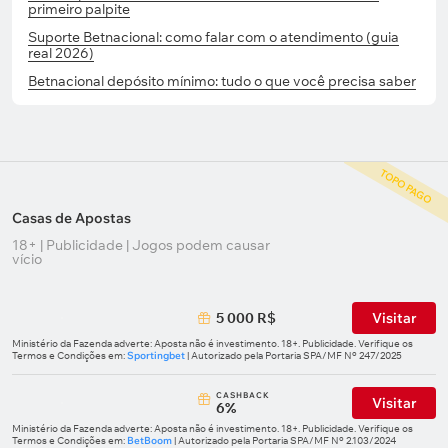
primeiro palpite
Suporte Betnacional: como falar com o atendimento (guia
real 2026)
Betnacional depósito mínimo: tudo o que você precisa saber
TOPO PAGO
Casas de Apostas
18+ | Publicidade | Jogos podem causar
vício
5 000 R$
Visitar
Ministério da Fazenda adverte: Aposta não é investimento. 18+. Publicidade. Verifique os
Termos e Condições em:
Sportingbet
| Autorizado pela Portaria SPA/MF Nº 247/2025
СASHBACK
Visitar
6%
Ministério da Fazenda adverte: Aposta não é investimento. 18+. Publicidade. Verifique os
Termos e Condições em:
BetBoom
| Autorizado pela Portaria SPA/MF Nº 2.103/2024