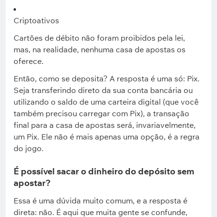
Criptoativos
Cartões de débito não foram proibidos pela lei,
mas, na realidade, nenhuma casa de apostas os
oferece.
Então, como se deposita? A resposta é uma só: Pix.
Seja transferindo direto da sua conta bancária ou
utilizando o saldo de uma carteira digital (que você
também precisou carregar com Pix), a transação
final para a casa de apostas será, invariavelmente,
um Pix. Ele não é mais apenas uma opção, é a regra
do jogo.
É possível sacar o dinheiro do depósito sem
apostar?
Essa é uma dúvida muito comum, e a resposta é
direta: não. É aqui que muita gente se confunde,