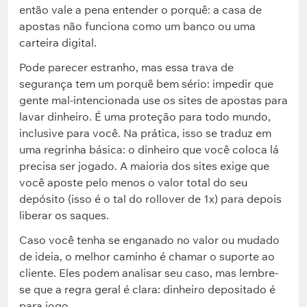
então vale a pena entender o porquê: a casa de
apostas não funciona como um banco ou uma
carteira digital.
Pode parecer estranho, mas essa trava de
segurança tem um porquê bem sério: impedir que
gente mal-intencionada use os sites de apostas para
lavar dinheiro. É uma proteção para todo mundo,
inclusive para você. Na prática, isso se traduz em
uma regrinha básica: o dinheiro que você coloca lá
precisa ser jogado. A maioria dos sites exige que
você aposte pelo menos o valor total do seu
depósito (isso é o tal do rollover de 1x) para depois
liberar os saques.
Caso você tenha se enganado no valor ou mudado
de ideia, o melhor caminho é chamar o suporte ao
cliente. Eles podem analisar seu caso, mas lembre-
se que a regra geral é clara: dinheiro depositado é
para jogo.