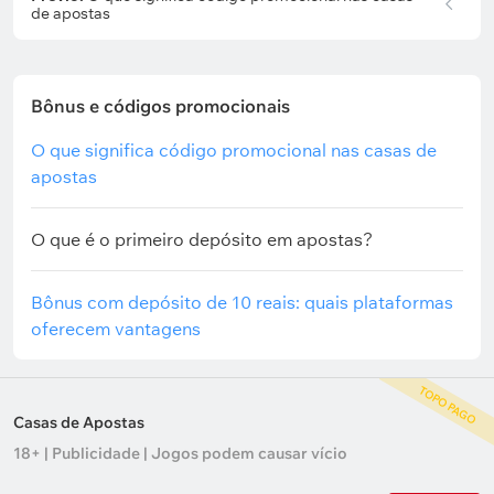
de apostas
Bônus e códigos promocionais
O que significa código promocional nas casas de
apostas
O que é o primeiro depósito em apostas?
Bônus com depósito de 10 reais: quais plataformas
oferecem vantagens
TOPO PAGO
Casas de Apostas
18+ | Publicidade | Jogos podem causar vício