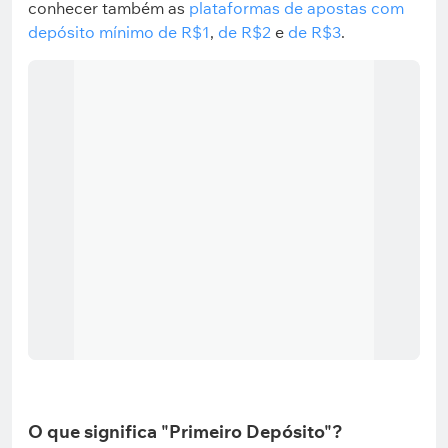
conhecer também as
plataformas de apostas com
depósito mínimo de R$1
,
de R$2
e
de R$3
.
O que significa "Primeiro Depósito"?