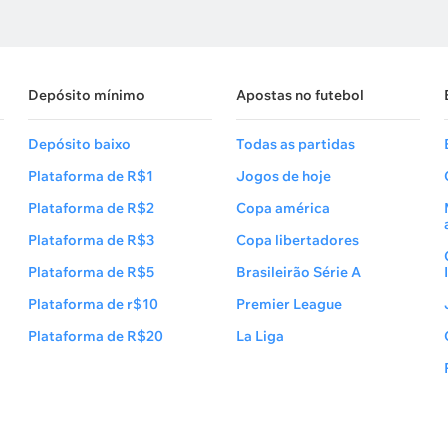
Depósito mínimo
Apostas no futebol
Depósito baixo
Todas as partidas
Plataforma de R$1
Jogos de hoje
Plataforma de R$2
Copa américa
Plataforma de R$3
Copa libertadores
Plataforma de R$5
Brasileirão Série A
Plataforma de r$10
Premier League
Plataforma de R$20
La Liga