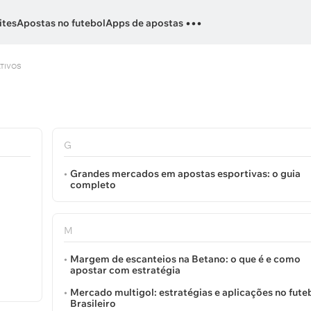
...
ites
Apostas no futebol
Apps de apostas
TIVOS
G
Grandes mercados em apostas esportivas: o guia
completo
M
Margem de escanteios na Betano: o que é e como
apostar com estratégia
Mercado multigol: estratégias e aplicações no fute
Brasileiro