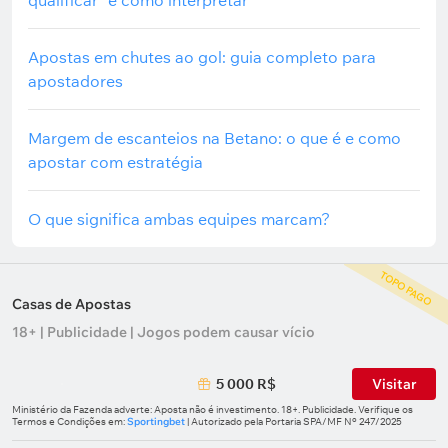
qualificar” e como interpretar
Apostas em chutes ao gol: guia completo para
apostadores
Margem de escanteios na Betano: o que é e como
apostar com estratégia
O que significa ambas equipes marcam?
TOPO PAGO
Casas de Apostas
18+ | Publicidade | Jogos podem causar vício
5 000 R$
Visitar
Ministério da Fazenda adverte: Aposta não é investimento. 18+. Publicidade. Verifique os
Termos e Condições em:
Sportingbet
| Autorizado pela Portaria SPA/MF Nº 247/2025