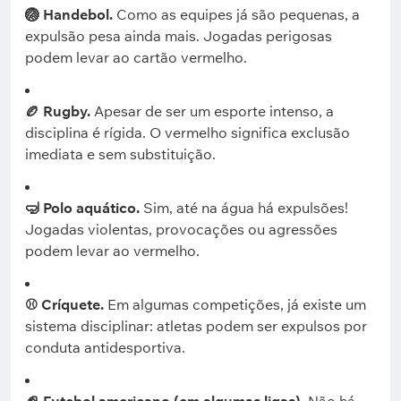
🏐 Handebol.
Como as equipes já são pequenas, a
expulsão pesa ainda mais. Jogadas perigosas
podem levar ao cartão vermelho.
🏉 Rugby.
Apesar de ser um esporte intenso, a
disciplina é rígida. O vermelho significa exclusão
imediata e sem substituição.
🤿 Polo aquático.
Sim, até na água há expulsões!
Jogadas violentas, provocações ou agressões
podem levar ao vermelho.
⚾ Críquete.
Em algumas competições, já existe um
sistema disciplinar: atletas podem ser expulsos por
conduta antidesportiva.