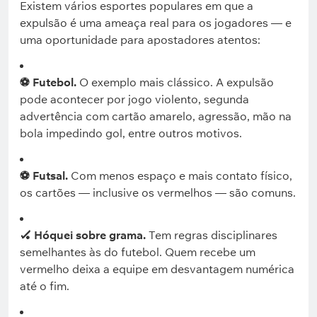
Existem vários esportes populares em que a
expulsão é uma ameaça real para os jogadores — e
uma oportunidade para apostadores atentos:
⚽ Futebol.
O exemplo mais clássico. A expulsão
pode acontecer por jogo violento, segunda
advertência com cartão amarelo, agressão, mão na
bola impedindo gol, entre outros motivos.
⚽ Futsal.
Com menos espaço e mais contato físico,
os cartões — inclusive os vermelhos — são comuns.
🏑 Hóquei sobre grama.
Tem regras disciplinares
semelhantes às do futebol. Quem recebe um
vermelho deixa a equipe em desvantagem numérica
até o fim.