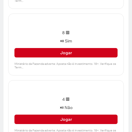
8 🟥
⏯️ Sim
Jogar
4 🟥
⏯️ Não
Jogar