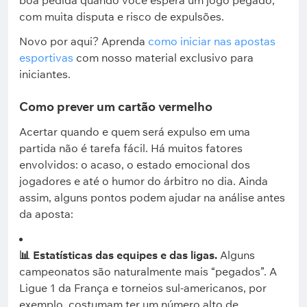
boa pedida quando você espera um jogo pegado,
com muita disputa e risco de expulsões.
Novo por aqui? Aprenda
como iniciar nas apostas
esportivas
com nosso material exclusivo para
iniciantes.
Como prever um cartão vermelho
Acertar quando e quem será expulso em uma
partida não é tarefa fácil. Há muitos fatores
envolvidos: o acaso, o estado emocional dos
jogadores e até o humor do árbitro no dia. Ainda
assim, alguns pontos podem ajudar na análise antes
da aposta:
📊 Estatísticas das equipes e das ligas.
Alguns
campeonatos são naturalmente mais “pegados”. A
Ligue 1 da França e torneios sul-americanos, por
exemplo, costumam ter um número alto de