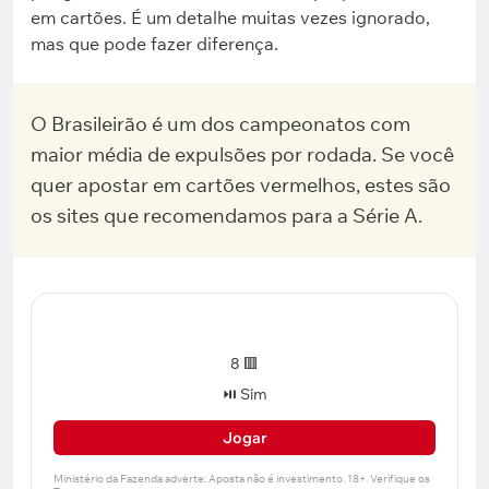
em cartões. É um detalhe muitas vezes ignorado,
mas que pode fazer diferença.
O Brasileirão é um dos campeonatos com
maior média de expulsões por rodada. Se você
quer apostar em cartões vermelhos, estes são
os sites que recomendamos para a Série A.
8 🟥
⏯️ Sim
Jogar