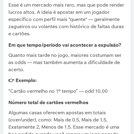
Esse é um mercado mais raro, mas que pode render
lucros altos. A ideia é apostar em um jogador
específico com perfil mais "quente" — geralmente
zagueiros ou volantes com histórico de faltas duras
e cartões.
Em que tempo/período vai acontecer a expulsão?
Quanto mais tarde no jogo, maiores costumam ser
as odds — mas também aumenta a dificuldade de
acerto.
👉 Exemplo:
“Cartão vermelho no 1º tempo” — odd 10.00
Número total de cartões vermelhos
Algumas casas oferecem apostas em totais
(over/under), como: Mais de 0.5, Mais de 1.5,
Exatamente 2, Menos de 1.5. Esse mercado é uma