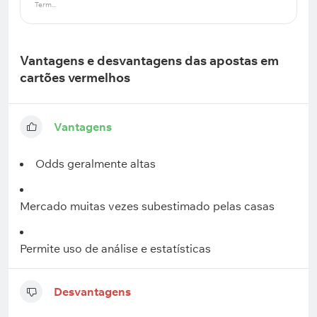
Vantagens e desvantagens das apostas em
cartões vermelhos
Vantagens
Odds geralmente altas
Mercado muitas vezes subestimado pelas casas
Permite uso de análise e estatísticas
Desvantagens