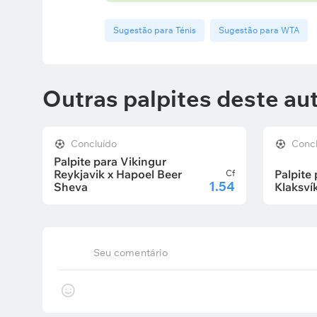
Sugestão para Ténis
Sugestão para WTA
Outras palpites deste au
Concluído
Conc
Palpite para Vikingur
Reykjavik x Hapoel Beer
Palpite 
Cf
1.54
Sheva
Klaksví
Seu comentário