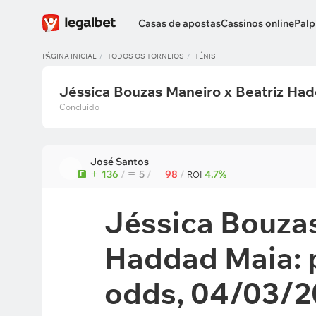
Casas de apostas
Cassinos online
Palp
PÁGINA INICIAL
TODOS OS TORNEIOS
TÉNIS
Jéssica Bouzas Maneiro x Beatriz Ha
Concluído
José Santos
136
/
5
/
98
/
4.7%
E
ROI
Jéssica Bouzas
Haddad Maia: p
odds, 04/03/