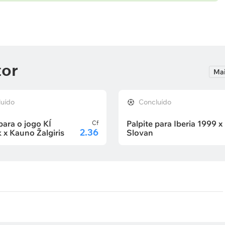
tor
Mai
luído
Concluído
para o jogo KÍ
Palpite para Iberia 1999 x
Cf
2.36
k x Kauno Žalgiris
Slovan