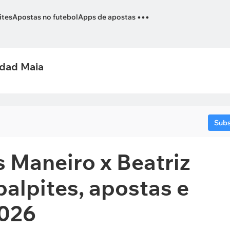
...
ites
Apostas no futebol
Apps de apostas
ddad Maia
Sub
 Maneiro x Beatriz
alpites, apostas e
2026