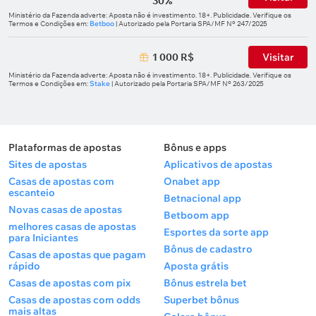
30%
Ministério da Fazenda adverte: Aposta não é investimento. 18+. Publicidade. Verifique os
Termos e Condições em:
Betboo
| Autorizado pela Portaria SPA/MF Nº 247/2025
1 000 R$
Visitar
Ministério da Fazenda adverte: Aposta não é investimento. 18+. Publicidade. Verifique os
Termos e Condições em:
Stake
| Autorizado pela Portaria SPA/MF Nº 263/2025
Plataformas de apostas
Bônus e apps
Sites de apostas
Aplicativos de apostas
Casas de apostas com
Onabet app
escanteio
Betnacional app
Novas casas de apostas
Betboom app
melhores casas de apostas
Esportes da sorte app
para Iniciantes
Bônus de cadastro
Casas de apostas que pagam
rápido
Aposta grátis
Casas de apostas com pix
Bônus estrela bet
Casas de apostas com odds
Superbet bônus
mais altas