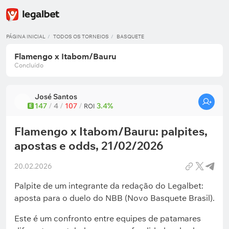
PÁGINA INICIAL
TODOS OS TORNEIOS
BASQUETE
Flamengo x Itabom/Bauru
Concluído
José Santos
147
/
4
/
107
/
3.4%
E
ROI
Flamengo x Itabom/Bauru: palpites,
apostas e odds, 21/02/2026
20.02.2026
Palpite de um integrante da redação do Legalbet:
aposta para o duelo do NBB (Novo Basquete Brasil).
Este é um confronto entre equipes de patamares