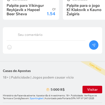
Palpite para Vikingur
Palpite para o jogo
Reykjavik x Hapoel
KÍ Klaksvík x Kauno
Cf
1.54
Beer Sheva
Žalgiris
Seu comentário
TOPO PAGO
Casas de Apostas
18+ | Publicidade | Jogos podem causar vício
5 000 R$
Visitar
Ministério da Fazenda adverte: Aposta não é investimento. 18+. Publicidade. Verifique os
Termos e Condições em:
Sportingbet
| Autorizado pela Portaria SPA/MF Nº 247/2025