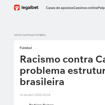
Casas de apostas
Cassinos online
Palp
INÍCIO
/
NOTÍCIAS
/
FUTEBOL
Futebol
Racismo contra C
problema estrutur
brasileira
16 de abril 2026 02:38