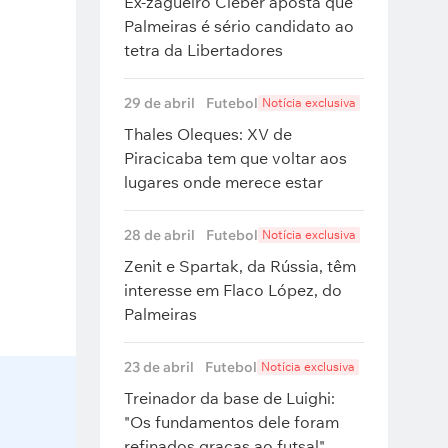
Ex-zagueiro Cléber aposta que
Palmeiras é sério candidato ao
tetra da Libertadores
29 de abril
Futebol
Notícia exclusiva
Thales Oleques: XV de
Piracicaba tem que voltar aos
lugares onde merece estar
28 de abril
Futebol
Notícia exclusiva
Zenit e Spartak, da Rússia, têm
interesse em Flaco López, do
Palmeiras
23 de abril
Futebol
Notícia exclusiva
Treinador da base de Luighi:
"Os fundamentos dele foram
refinados graças ao futsal"