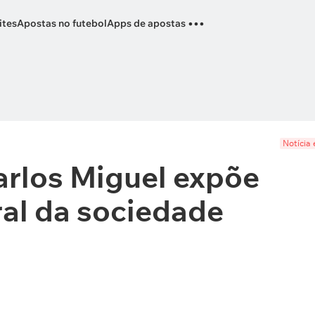
...
ites
Apostas no futebol
Apps de apostas
Notícia 
arlos Miguel expõe
al da sociedade