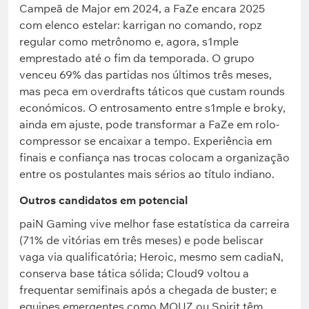
Campeã de Major em 2024, a FaZe encara 2025
com elenco estelar: karrigan no comando, ropz
regular como metrônomo e, agora, s1mple
emprestado até o fim da temporada. O grupo
venceu 69% das partidas nos últimos três meses,
mas peca em overdrafts táticos que custam rounds
económicos. O entrosamento entre s1mple e broky,
ainda em ajuste, pode transformar a FaZe em rolo-
compressor se encaixar a tempo. Experiência em
finais e confiança nas trocas colocam a organização
entre os postulantes mais sérios ao título indiano.
Outros candidatos em potencial
paiN Gaming vive melhor fase estatística da carreira
(71% de vitórias em três meses) e pode beliscar
vaga via qualificatória; Heroic, mesmo sem cadiaN,
conserva base tática sólida; Cloud9 voltou a
frequentar semifinais após a chegada de buster; e
equipes emergentes como MOUZ ou Spirit têm