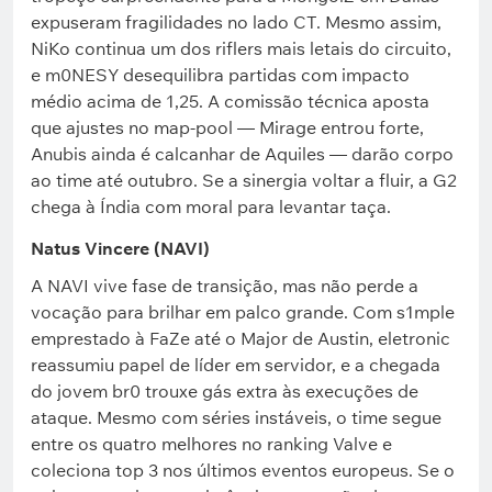
expuseram fragilidades no lado CT. Mesmo assim,
NiKo continua um dos riflers mais letais do circuito,
e m0NESY desequilibra partidas com impacto
médio acima de 1,25. A comissão técnica aposta
que ajustes no map-pool — Mirage entrou forte,
Anubis ainda é calcanhar de Aquiles — darão corpo
ao time até outubro. Se a sinergia voltar a fluir, a G2
chega à Índia com moral para levantar taça.
Natus Vincere (NAVI)
A NAVI vive fase de transição, mas não perde a
vocação para brilhar em palco grande. Com s1mple
emprestado à FaZe até o Major de Austin, eletronic
reassumiu papel de líder em servidor, e a chegada
do jovem br0 trouxe gás extra às execuções de
ataque. Mesmo com séries instáveis, o time segue
entre os quatro melhores no ranking Valve e
coleciona top 3 nos últimos eventos europeus. Se o