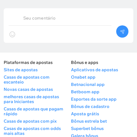
Seu comentário
Plataformas de apostas
Bônus e apps
Sites de apostas
Aplicativos de apostas
Casas de apostas com
Onabet app
escanteio
Betnacional app
Novas casas de apostas
Betboom app
melhores casas de apostas
Esportes da sorte app
para Iniciantes
Bônus de cadastro
Casas de apostas que pagam
rápido
Aposta grátis
Casas de apostas com pix
Bônus estrela bet
Casas de apostas com odds
Superbet bônus
mais altas
Galera bônus