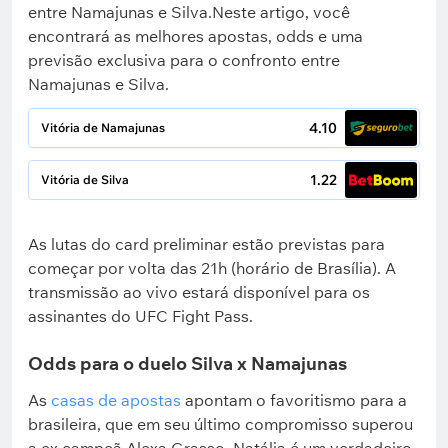
entre Namajunas e Silva.Neste artigo, você
encontrará as melhores apostas, odds e uma
previsão exclusiva para o confronto entre
Namajunas e Silva.
4.10
Vitória de Namajunas
1.22
Vitória de Silva
As lutas do card preliminar estão previstas para
começar por volta das 21h (horário de Brasília). A
transmissão ao vivo estará disponível para os
assinantes do UFC Fight Pass.
Odds para o duelo Silva x Namajunas
As
casas de apostas
apontam o favoritismo para a
brasileira, que em seu último compromisso superou