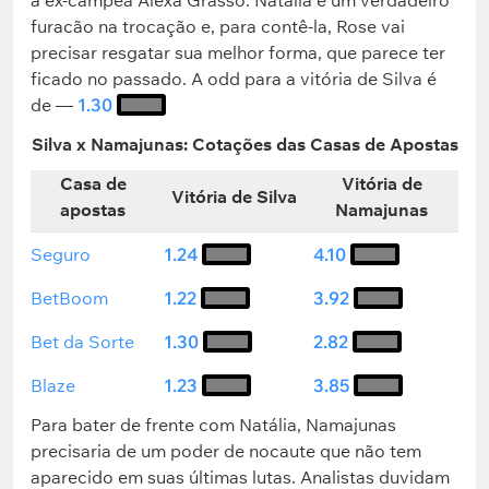
a ex-campeã Alexa Grasso. Natália é um verdadeiro
furacão na trocação e, para contê-la, Rose vai
precisar resgatar sua melhor forma, que parece ter
ficado no passado. A odd para a vitória de Silva é
de —
1.30
Silva x Namajunas: Cotações das Casas de Apostas
Casa de
Vitória de
Vitória de Silva
apostas
Namajunas
Seguro
1.24
4.10
BetBoom
1.22
3.92
Bet da Sorte
1.30
2.82
Blaze
1.23
3.85
Para bater de frente com Natália, Namajunas
precisaria de um poder de nocaute que não tem
aparecido em suas últimas lutas. Analistas duvidam