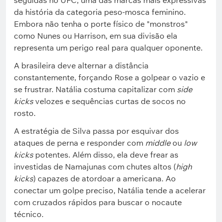
seguidas no UFC, uma das marcas mais expressivas
da história da categoria peso-mosca feminino.
Embora não tenha o porte físico de "monstros"
como Nunes ou Harrison, em sua divisão ela
representa um perigo real para qualquer oponente.
A brasileira deve alternar a distância
constantemente, forçando Rose a golpear o vazio e
se frustrar. Natália costuma capitalizar com
side
kicks
velozes e sequências curtas de socos no
rosto.
A estratégia de Silva passa por esquivar dos
ataques de perna e responder com
middle
ou
low
kicks
potentes. Além disso, ela deve frear as
investidas de Namajunas com chutes altos (
high
kicks
) capazes de atordoar a americana. Ao
conectar um golpe preciso, Natália tende a acelerar
com cruzados rápidos para buscar o nocaute
técnico.