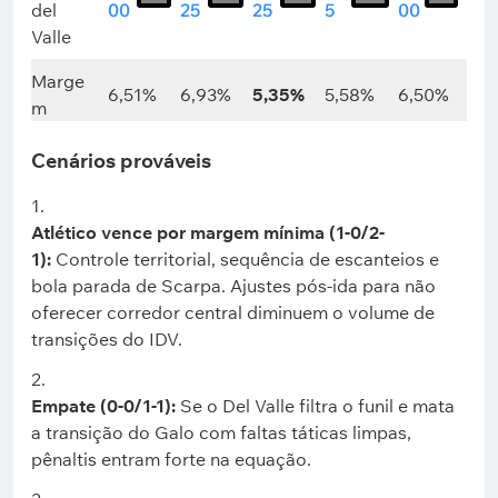
del
00
25
25
5
00
Valle
Marge
6,51%
6,93%
5,35%
5,58%
6,50%
m
Cenários prováveis
Atlético vence por margem mínima (1-0/2-
1):
Controle territorial, sequência de escanteios e
bola parada de Scarpa. Ajustes pós-ida para não
oferecer corredor central diminuem o volume de
transições do IDV.
Empate (0-0/1-1):
Se o Del Valle filtra o funil e mata
a transição do Galo com faltas táticas limpas,
pênaltis entram forte na equação.