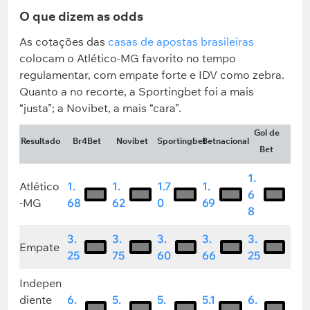
O que dizem as odds
As cotações das
casas de apostas brasileiras
colocam o Atlético-MG favorito no tempo
regulamentar, com empate forte e IDV como zebra.
Quanto a no recorte, a Sportingbet foi a mais
“justa”; a Novibet, a mais “cara”.
Gol de
Resultado
Br4Bet
Novibet
Sportingbet
Betnacional
Bet
1.
Atlético
1.
1.
1.7
1.
6
-MG
68
62
0
69
8
3.
3.
3.
3.
3.
Empate
25
75
60
66
25
Indepen
diente
6.
5.
5.
5.1
6.