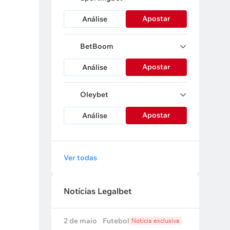
Apostar
Análise
BetBoom
Apostar
Análise
Oleybet
Apostar
Análise
Ver todas
Notícias Legalbet
2 de maio
Futebol
Notícia exclusiva