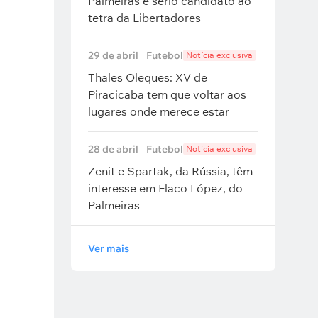
Palmeiras é sério candidato ao
tetra da Libertadores
29 de abril
Futebol
Notícia exclusiva
Thales Oleques: XV de
Piracicaba tem que voltar aos
lugares onde merece estar
28 de abril
Futebol
Notícia exclusiva
Zenit e Spartak, da Rússia, têm
interesse em Flaco López, do
Palmeiras
Ver mais