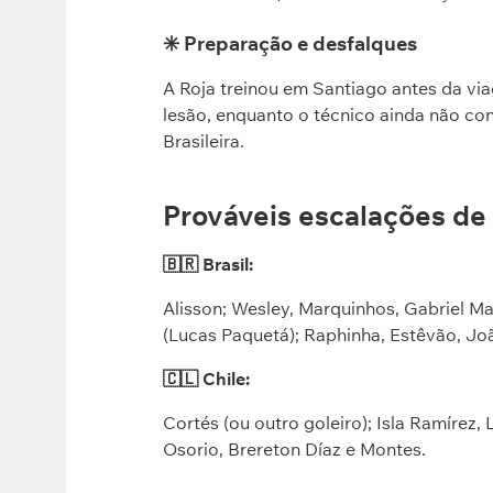
✳️ Preparação e desfalques
A Roja treinou em Santiago antes da viag
lesão, enquanto o técnico ainda não con
Brasileira.
Prováveis escalações de 
🇧🇷 Brasil:
Alisson; Wesley, Marquinhos, Gabriel 
(Lucas Paquetá); Raphinha, Estêvão, Joã
🇨🇱 Chile:
Cortés (ou outro goleiro); Isla Ramírez,
Osorio, Brereton Díaz e Montes.