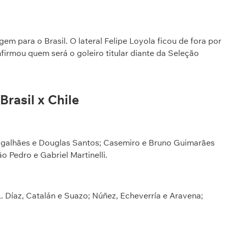
em para o Brasil. O lateral Felipe Loyola ficou de fora por
firmou quem será o goleiro titular diante da Seleção
Brasil x Chile
Magalhães e Douglas Santos; Casemiro e Bruno Guimarães
o Pedro e Gabriel Martinelli.
 L. Díaz, Catalán e Suazo; Núñez, Echeverría e Aravena;