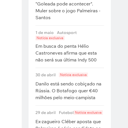
"Goleada pode acontecer".
Muler sobre o jogo Palmeiras -
Santos
1 de maio
Autosport
Notícia exclusiva
Em busca do penta Hélio
Castroneves afirma que esta
não será sua última Indy 500
30 de abril
Notícia exclusiva
Danilo está sendo cobiçado na
Rússia. O Botafogo quer €40
milhões pelo meio-campista
29 de abril
Futebol
Notícia exclusiva
Ex-zagueiro Cléber aposta que