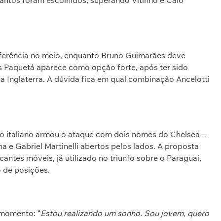
Santos foram escolhidos, superando Vitinho e Caio
erência no meio, enquanto Bruno Guimarães deve
s Paquetá aparece como opção forte, após ter sido
a Inglaterra. A dúvida fica em qual combinação Ancelotti
ico italiano armou o ataque com dois nomes do Chelsea –
 e Gabriel Martinelli abertos pelos lados. A proposta
antes móveis, já utilizado no triunfo sobre o Paraguai,
 de posições.
 momento: “
Estou realizando um sonho. Sou jovem, quero