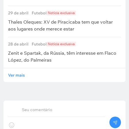
29 de abril
Futebol
Notícia exclusiva
Thales Oleques: XV de Piracicaba tem que voltar
aos lugares onde merece estar
28 de abril
Futebol
Notícia exclusiva
Zenit e Spartak, da Rússia, têm interesse em Flaco
López, do Palmeiras
Ver mais
Seu comentário