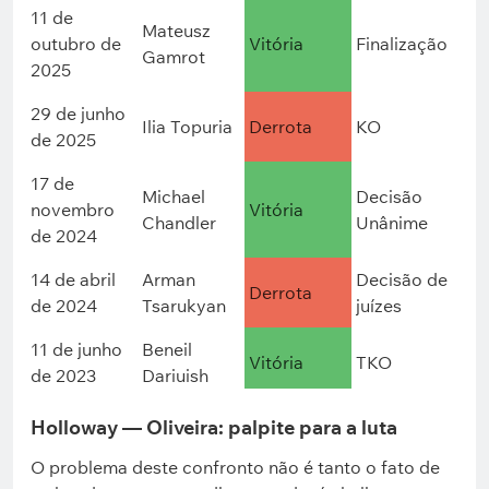
11 de
Mateusz
outubro de
Vitória
Finalização
Gamrot
2025
29 de junho
Ilia Topuria
Derrota
KO
de 2025
17 de
Michael
Decisão
novembro
Vitória
Chandler
Unânime
de 2024
14 de abril
Arman
Decisão de
Derrota
de 2024
Tsarukyan
juízes
11 de junho
Beneil
Vitória
TKO
de 2023
Dariuish
Holloway — Oliveira: palpite para a luta
O problema deste confronto não é tanto o fato de