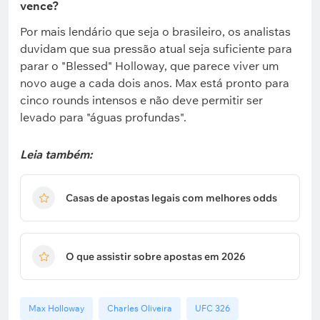
vence?
Por mais lendário que seja o brasileiro, os analistas
duvidam que sua pressão atual seja suficiente para
parar o "Blessed" Holloway, que parece viver um
novo auge a cada dois anos. Max está pronto para
cinco rounds intensos e não deve permitir ser
levado para "águas profundas".
Leia também:
Casas de apostas legais com melhores odds
O que assistir sobre apostas em 2026
Max Holloway
Charles Oliveira
UFC 326