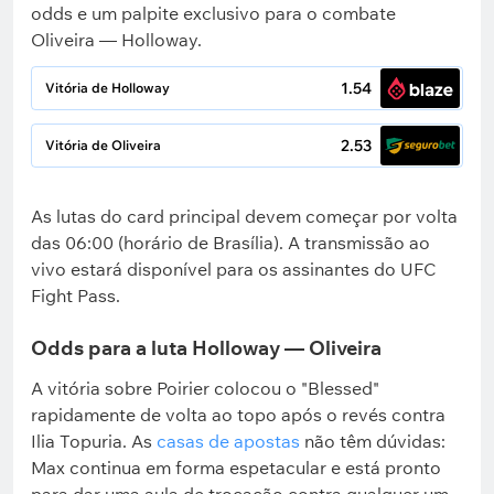
odds e um palpite exclusivo para o combate
Oliveira — Holloway.
1.54
Vitória de Holloway
2.53
Vitória de Oliveira
As lutas do card principal devem começar por volta
das 06:00 (horário de Brasília). A transmissão ao
vivo estará disponível para os assinantes do UFC
Fight Pass.
Odds para a luta Holloway — Oliveira
A vitória sobre Poirier colocou o "Blessed"
rapidamente de volta ao topo após o revés contra
Ilia Topuria. As
casas de apostas
não têm dúvidas:
Max continua em forma espetacular e está pronto