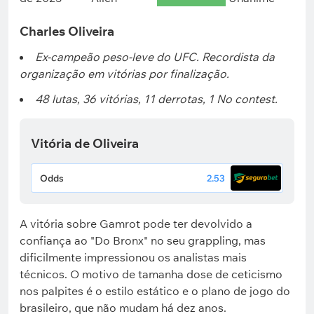
Charles Oliveira
Ex-campeão peso-leve do UFC. Recordista da
organização em vitórias por finalização.
48 lutas, 36 vitórias, 11 derrotas, 1 No contest.
Vitória de Oliveira
Odds
2.53
A vitória sobre Gamrot pode ter devolvido a
confiança ao "Do Bronx" no seu grappling, mas
dificilmente impressionou os analistas mais
técnicos. O motivo de tamanha dose de ceticismo
nos palpites é o estilo estático e o plano de jogo do
brasileiro, que não mudam há dez anos.