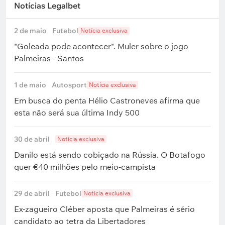
Notícias Legalbet
2 de maio
Futebol
Notícia exclusiva
"Goleada pode acontecer". Muler sobre o jogo
Palmeiras - Santos
1 de maio
Autosport
Notícia exclusiva
Em busca do penta Hélio Castroneves afirma que
esta não será sua última Indy 500
30 de abril
Notícia exclusiva
Danilo está sendo cobiçado na Rússia. O Botafogo
quer €40 milhões pelo meio-campista
29 de abril
Futebol
Notícia exclusiva
Ex-zagueiro Cléber aposta que Palmeiras é sério
candidato ao tetra da Libertadores