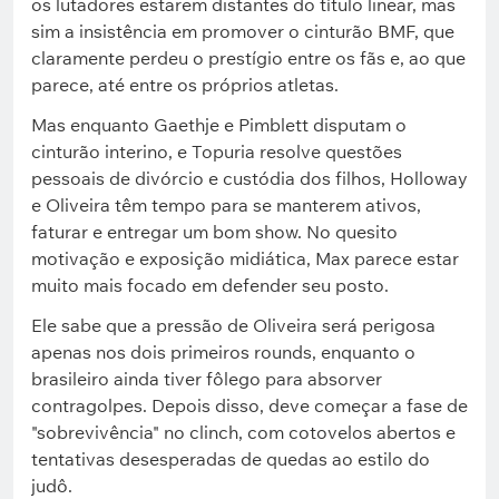
os lutadores estarem distantes do título linear, mas
sim a insistência em promover o cinturão BMF, que
claramente perdeu o prestígio entre os fãs e, ao que
parece, até entre os próprios atletas.
Mas enquanto Gaethje e Pimblett disputam o
cinturão interino, e Topuria resolve questões
pessoais de divórcio e custódia dos filhos, Holloway
e Oliveira têm tempo para se manterem ativos,
faturar e entregar um bom show. No quesito
motivação e exposição midiática, Max parece estar
muito mais focado em defender seu posto.
Ele sabe que a pressão de Oliveira será perigosa
apenas nos dois primeiros rounds, enquanto o
brasileiro ainda tiver fôlego para absorver
contragolpes. Depois disso, deve começar a fase de
"sobrevivência" no clinch, com cotovelos abertos e
tentativas desesperadas de quedas ao estilo do
judô.