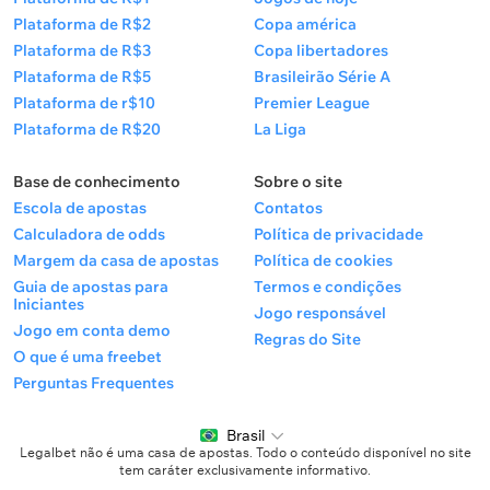
Plataforma de R$2
Copa américa
Plataforma de R$3
Copa libertadores
Plataforma de R$5
Brasileirão Série A
Plataforma de r$10
Premier League
Plataforma de R$20
La Liga
Base de conhecimento
Sobre o site
Escola de apostas
Contatos
Calculadora de odds
Política de privacidade
Margem da casa de apostas
Política de cookies
Guia de apostas para
Termos e condições
Iniciantes
Jogo responsável
Jogo em conta demo
Regras do Site
O que é uma freebet
Perguntas Frequentes
Brasil
Legalbet não é uma casa de apostas. Todo o conteúdo disponível no site
tem caráter exclusivamente informativo.