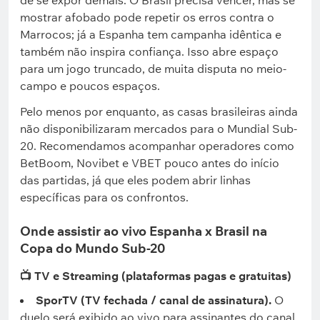
de se expor demais. O Brasil precisa vencer, mas se
mostrar afobado pode repetir os erros contra o
Marrocos; já a Espanha tem campanha idêntica e
também não inspira confiança. Isso abre espaço
para um jogo truncado, de muita disputa no meio-
campo e poucos espaços.
Pelo menos por enquanto, as casas brasileiras ainda
não disponibilizaram mercados para o Mundial Sub-
20. Recomendamos acompanhar operadores como
BetBoom, Novibet e VBET pouco antes do início
das partidas, já que eles podem abrir linhas
específicas para os confrontos.
Onde assistir ao vivo Espanha x Brasil na
Copa do Mundo Sub-20
📺 TV e Streaming (plataformas pagas e gratuitas)
SporTV (TV fechada / canal de assinatura).
O
duelo será exibido ao vivo para assinantes do canal