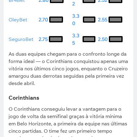
Br4Bet
2.80
2.52
2
3.3
OleyBet
2.70
2.55
0
3.3
SeguroBet
2.75
2.50
5
As duas equipes chegam para o confronto longe da
forma ideal — o Corinthians conquistou apenas uma
vitória nos últimos cinco jogos, enquanto o Cruzeiro
amargou duas derrotas seguidas pela primeira vez
desde abril.
Corinthians
O Corinthians conseguiu levar a vantagem para o
jogo de volta da semifinal graças à vitória mínima
em Belo Horizonte, a primeira da equipe nas últimas
cinco partidas. O time fez um primeiro tempo