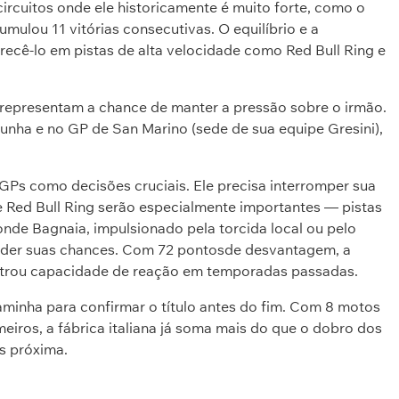
ircuitos onde ele historicamente é muito forte, como o
ulou 11 vitórias consecutivas. O equilíbrio e a
cê-lo em pistas de alta velocidade como Red Bull Ring e
 representam a chance de manter a pressão sobre o irmão.
unha e no GP de San Marino (sede de sua equipe Gresini),
Ps como decisões cruciais. Ele precisa interromper sua
e Red Bull Ring serão especialmente importantes — pistas
nde Bagnaia, impulsionado pela torcida local ou pelo
ender suas chances. Com 72 pontosde desvantagem, a
trou capacidade de reação em temporadas passadas.
aminha para confirmar o título antes do fim. Com 8 motos
eiros, a fábrica italiana já soma mais do que o dobro dos
s próxima.