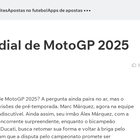
...
ites
Apostas no futebol
Apps de apostas
ial de MotoGP 2025
3
 MotoGP 2025? A pergunta ainda paira no ar, mas o
visões de pré-temporada. Marc Márquez, agora na equipe
indiscutível. Ainda assim, seu irmão Álex Márquez, com a
oncorrente surpreendente, enquanto o bicampeão
ucati, busca retomar sua forma e voltar à briga pelo
ordam que a disputa pelo campeonato promete ser