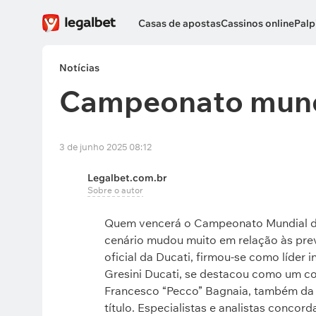
Casas de apostas
Cassinos online
Palp
Notícias
Campeonato mund
3 de junho 2025 08:12
Legalbet.com.br
Sobre o autor
Quem vencerá o Campeonato Mundial de
cenário mudou muito em relação às pre
oficial da Ducati, firmou-se como líder 
Gresini Ducati, se destacou como um c
Francesco “Pecco” Bagnaia, também da D
título. Especialistas e analistas conc