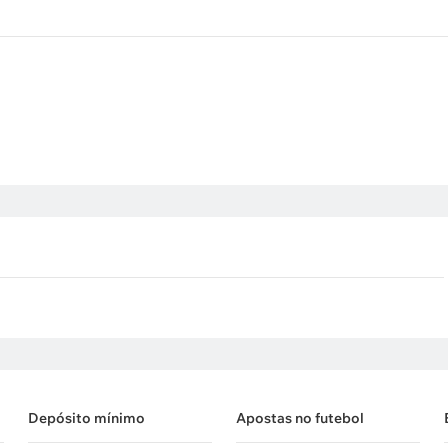
Depósito mínimo
Apostas no futebol