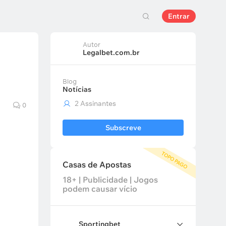
Entrar
Autor
Legalbet.com.br
Blog
Notícias
2 Assinantes
0
Subscreve
TOPO PAGO
Casas de Apostas
18+ | Publicidade | Jogos
podem causar vício
Sportingbet