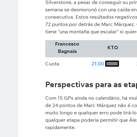
Silverstone, a pesar de conseguir su pri
semana se desmoronó con una caída en 
consecutiva. Estos resultados negativos
72 puntos por detrás de Marc Márquez.
tiene "una montaña que escalar" si quiere 
Francesco
KTO
Bagnaia
Cuota
21.00
Perspectivas para as eta
Com 15 GPs ainda no calendário, há mu
de 24 pontos de Marc Márquez não é con
muito longo e qualquer erro pode tirá-l
qualquer etapa poderia permitir que Á
rapidamente.