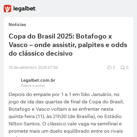
Notícias
Copa do Brasil 2025: Botafogo x
Vasco – onde assistir, palpites e odds
do clássico decisivo
10 de setembro 2025 07:56
2
0
Legalbet.com.br
Sobre o autor
Depois do empate por 1 a 1 em São Januário, no
jogo de ida das quartas de final da Copa do Brasil,
Botafogo e Vasco voltam a se enfrentar nesta
quinta-feira (11), às 21h30 (de Brasília), no Estádio
Nilton Santos. O clássico vale vaga na semifinal e
promete mais um duelo equilibrado entre os rivais