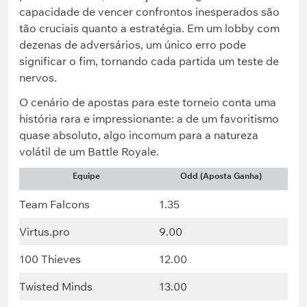
capacidade de vencer confrontos inesperados são
tão cruciais quanto a estratégia. Em um lobby com
dezenas de adversários, um único erro pode
significar o fim, tornando cada partida um teste de
nervos.
O cenário de apostas para este torneio conta uma
história rara e impressionante: a de um favoritismo
quase absoluto, algo incomum para a natureza
volátil de um Battle Royale.
Equipe
Odd (Aposta Ganha)
Team Falcons
1.35
Virtus.pro
9.00
100 Thieves
12.00
Twisted Minds
13.00