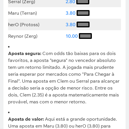
Serral (Zerg)
2.80
Maru (Terran)
3.80
herO (Protoss)
3.80
Reynor (Zerg)
10.00
Aposta segura:
Com odds tão baixas para os dois
favoritos, a aposta "segura" no vencedor absoluto
tem um retorno limitado. A jogada mais prudente
seria esperar por mercados como "Para Chegar à
Final". Uma aposta em Clem ou Serral para alcançar
a decisão seria a opção de menor risco. Entre os
dois, Clem (2.35) é a aposta matematicamente mais
provável, mas com o menor retorno.
Aposta de valor:
Aqui está a grande oportunidade.
Uma aposta em Maru (3.80) ou herO (3.80) para