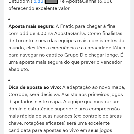
BetBoom (
5.80
) e ApostaGanha (6.00),
oferecendo excelente valor.
Aposta mais segura:
A Fnatic para chegar à final
com odd de 3.00 na ApostaGanha. Como finalistas
de Toronto e uma das equipes mais consistentes do
mundo, eles têm a experiência e a capacidade tática
para navegar no caótico Grupo D e chegar longe. É
uma aposta mais segura do que prever o vencedor
absoluto.
Dica de aposta ao vivo:
A adaptação ao novo mapa,
Corrode, será decisiva. Assista aos primeiros jogos
disputados neste mapa. A equipe que mostrar um
domínio estratégico superior e uma compreensão
mais rápida de suas nuances (ex: controle de áreas
chave, rotações eficazes) será uma excelente
candidata para apostas ao vivo em seus jogos