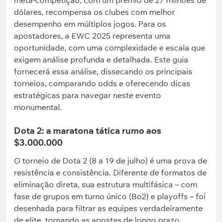
meta-competição, com um prémio de 27 milhões de
dólares, recompensa os clubes com melhor
desempenho em múltiplos jogos. Para os
apostadores, a EWC 2025 representa uma
oportunidade, com uma complexidade e escala que
exigem análise profunda e detalhada. Este guia
fornecerá essa análise, dissecando os principais
torneios, comparando odds e oferecendo dicas
estratégicas para navegar neste evento
monumental.
Dota 2: a maratona tática rumo aos
$3.000.000
O torneio de Dota 2 (8 a 19 de julho) é uma prova de
resistência e consistência. Diferente de formatos de
eliminação direta, sua estrutura multifásica – com
fase de grupos em turno único (Bo2) e playoffs – foi
desenhada para filtrar as equipes verdadeiramente
de elite, tornando as apostas de longo prazo