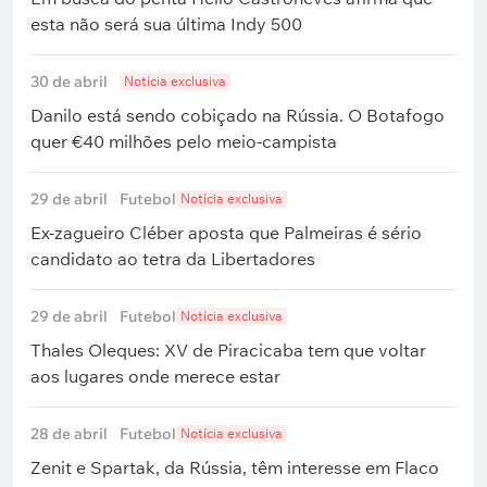
esta não será sua última Indy 500
30 de abril
Notícia exclusiva
Danilo está sendo cobiçado na Rússia. O Botafogo
quer €40 milhões pelo meio-campista
29 de abril
Futebol
Notícia exclusiva
Ex-zagueiro Cléber aposta que Palmeiras é sério
candidato ao tetra da Libertadores
29 de abril
Futebol
Notícia exclusiva
Thales Oleques: XV de Piracicaba tem que voltar
aos lugares onde merece estar
28 de abril
Futebol
Notícia exclusiva
Zenit e Spartak, da Rússia, têm interesse em Flaco