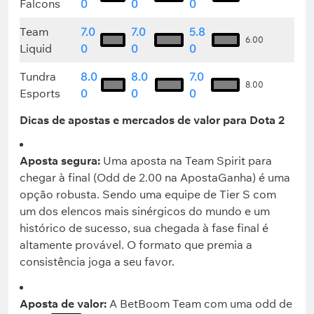
Falcons
0
0
0
Team
7.0
7.0
5.8
6.00
Liquid
0
0
0
Tundra
8.0
8.0
7.0
8.00
Esports
0
0
0
Dicas de apostas e mercados de valor para Dota 2
Aposta segura:
Uma aposta na Team Spirit para
chegar à final (Odd de 2.00 na ApostaGanha) é uma
opção robusta. Sendo uma equipe de Tier S com
um dos elencos mais sinérgicos do mundo e um
histórico de sucesso, sua chegada à fase final é
altamente provável. O formato que premia a
consistência joga a seu favor.
Aposta de valor:
A BetBoom Team com uma odd de