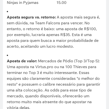
Ninjas in Pyjamas
15.00
Aposta segura vs. retorno:
A aposta mais segura é,
sem dúvida, na Team Falcons para vencer. No
entanto, o retorno é baixo: uma aposta de R$100,
por exemplo, lucraria apenas R$35. Esta é uma
aposta para quem busca a maior probabilidade de
acerto, aceitando um lucro modesto.
Aposta de valor:
Mercados de Pódio (Top 3/Top 5):
Uma aposta na Virtus.pro ou na 100 Thieves para
terminar no Top 3 é muito interessante. Essas
equipes são claramente consideradas "o melhor do
resto" e possuem o calibre necessário para garantir
uma alta colocação. As odds para esse tipo de
mercado, quando disponíveis, oferecerão um
retorno muito mais atraente do que apostar na
vitória delas.