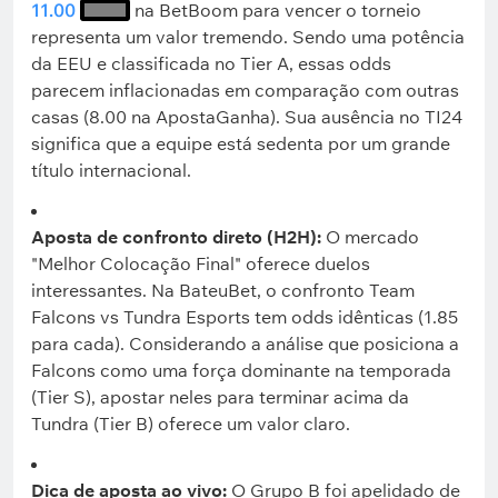
11.00
na BetBoom para vencer o torneio
representa um valor tremendo. Sendo uma potência
da EEU e classificada no Tier A, essas odds
parecem inflacionadas em comparação com outras
casas (8.00 na ApostaGanha). Sua ausência no TI24
significa que a equipe está sedenta por um grande
título internacional.
Aposta de confronto direto (H2H):
O mercado
"Melhor Colocação Final" oferece duelos
interessantes. Na BateuBet, o confronto Team
Falcons vs Tundra Esports tem odds idênticas (1.85
para cada). Considerando a análise que posiciona a
Falcons como uma força dominante na temporada
(Tier S), apostar neles para terminar acima da
Tundra (Tier B) oferece um valor claro.
Dica de aposta ao vivo:
O Grupo B foi apelidado de