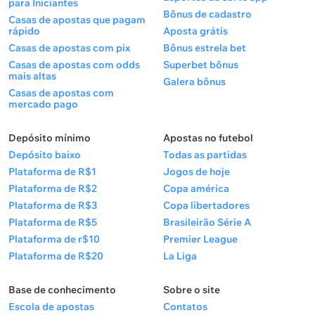
para Iniciantes
Bônus de cadastro
Casas de apostas que pagam
rápido
Aposta grátis
Casas de apostas com pix
Bônus estrela bet
Casas de apostas com odds
Superbet bônus
mais altas
Galera bônus
Casas de apostas com
mercado pago
Depósito mínimo
Apostas no futebol
Depósito baixo
Todas as partidas
Plataforma de R$1
Jogos de hoje
Plataforma de R$2
Copa américa
Plataforma de R$3
Copa libertadores
Plataforma de R$5
Brasileirão Série A
Plataforma de r$10
Premier League
Plataforma de R$20
La Liga
Base de conhecimento
Sobre o site
Escola de apostas
Contatos