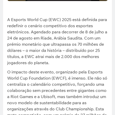
A Esports World Cup (EWC) 2025 está definida para
redefinir o cenário competitivo dos esportes
eletrónicos. Agendado para decorrer de 8 de julho a
24 de agosto em Riade, Arábia Saudita. Com um
prémio monetário que ultrapassa os 70 milhões de
dólares – o maior da história – distribuído por 25
títulos, a EWC atrai mais de 2.000 dos melhores
jogadores do planeta.
O impacto deste evento, organizado pela Esports
World Cup Foundation (EWCF), é imenso. Ele não só
centraliza o calendário competitivo, forçando uma
colaboração sem precedentes entre gigantes como
a Riot Games e a Ubisoft, mas também introduz um
novo modelo de sustentabilidade para as
organizações através do Club Championship. Esta