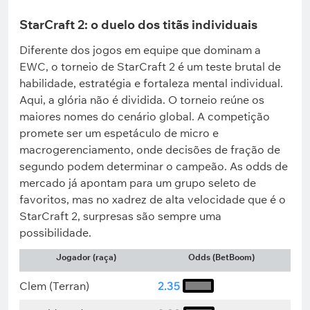
StarCraft 2: o duelo dos titãs individuais
Diferente dos jogos em equipe que dominam a
EWC, o torneio de StarCraft 2 é um teste brutal de
habilidade, estratégia e fortaleza mental individual.
Aqui, a glória não é dividida. O torneio reúne os
maiores nomes do cenário global. A competição
promete ser um espetáculo de micro e
macrogerenciamento, onde decisões de fração de
segundo podem determinar o campeão. As odds de
mercado já apontam para um grupo seleto de
favoritos, mas no xadrez de alta velocidade que é o
StarCraft 2, surpresas são sempre uma
possibilidade.
Jogador (raça)
Odds (BetBoom)
Clem (Terran)
2.35