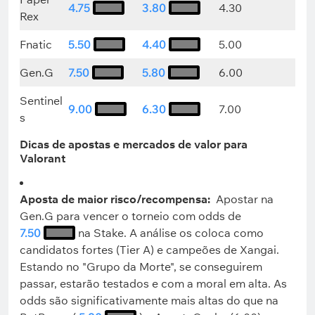
4.75
3.80
4.30
Rex
Fnatic
5.50
4.40
5.00
Gen.G
7.50
5.80
6.00
Sentinel
9.00
6.30
7.00
s
Dicas de apostas e mercados de valor para
Valorant
Aposta de maior risco/recompensa:
Apostar na
Gen.G para vencer o torneio com odds de
7.50
na Stake. A análise os coloca como
candidatos fortes (Tier A) e campeões de Xangai.
Estando no "Grupo da Morte", se conseguirem
passar, estarão testados e com a moral em alta. As
odds são significativamente mais altas do que na