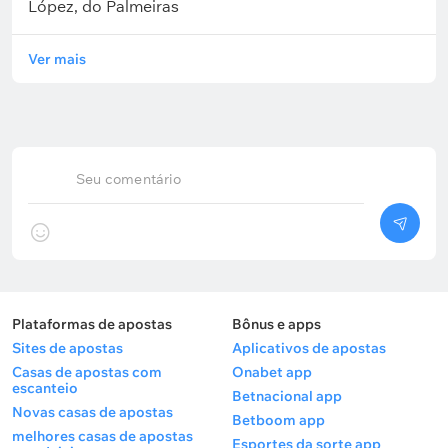
López, do Palmeiras
Ver mais
Seu comentário
Plataformas de apostas
Bônus e apps
Sites de apostas
Aplicativos de apostas
Casas de apostas com
Onabet app
escanteio
Betnacional app
Novas casas de apostas
Betboom app
melhores casas de apostas
Esportes da sorte app