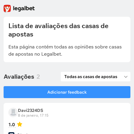
Lista de avaliações das casas de
apostas
Esta página contém todas as opiniões sobre casas
de apostas no Legalbet.
Avaliações
2
Todas as casas de apostas
Adicionar feedback
Davi2324DS
8 de janeiro, 17:15
1.0