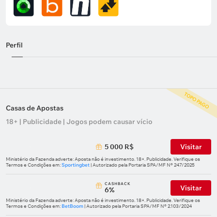
Perfil
TOPO PAGO
Casas de Apostas
18+ | Publicidade | Jogos podem causar vício
5 000 R$
Visitar
Ministério da Fazenda adverte: Aposta não é investimento. 18+. Publicidade. Verifique os
Termos e Condições em:
Sportingbet
| Autorizado pela Portaria SPA/MF Nº 247/2025
СASHBACK
Visitar
6%
Ministério da Fazenda adverte: Aposta não é investimento. 18+. Publicidade. Verifique os
Termos e Condições em:
BetBoom
| Autorizado pela Portaria SPA/MF Nº 2.103/2024