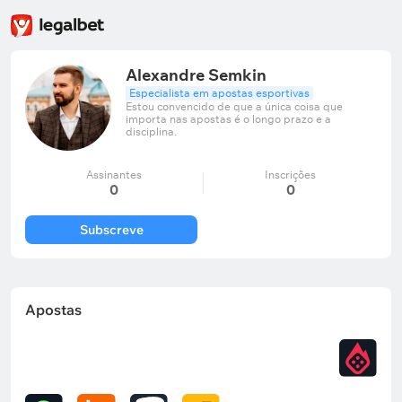
Alexandre Semkin
Especialista em apostas esportivas
Estou convencido de que a única coisa que
importa nas apostas é o longo prazo e a
disciplina.
Assinantes
Inscrições
0
0
Subscreve
Apostas