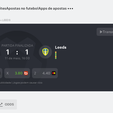
...
ites
Apostas no futebol
Apps de apostas
— LEEDS
Trans
PARTIDA FINALIZADA
Leeds
1
:
1
11 de maio, 16:00
X
3.80
2
4.40
Publicidade | Jogos podem causar vício
ODDS