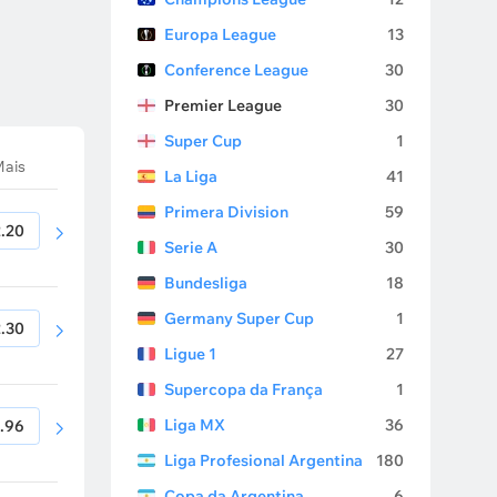
Europa League
13
Conference League
30
Premier League
30
Super Cup
1
ais
La Liga
41
Primera Division
59
.20
Serie A
30
Bundesliga
18
Germany Super Cup
1
.30
Ligue 1
27
Supercopa da França
1
Liga MX
36
.96
Liga Profesional Argentina
180
Copa da Argentina
6