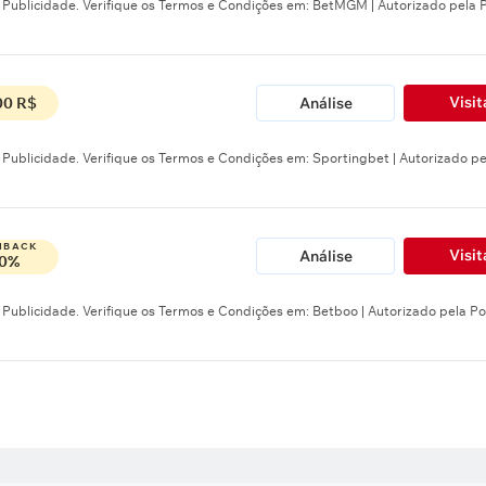
Visit
00 R$
Análise
HBACK
Visit
Análise
0%