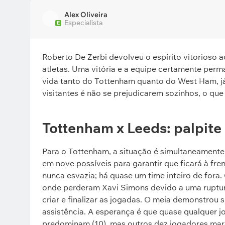
Alex Oliveira
Especialista
E
Roberto De Zerbi devolveu o espírito vitorioso 
atletas. Uma vitória e a equipe certamente per
vida tanto do Tottenham quanto do West Ham, já
visitantes é não se prejudicarem sozinhos, o q
Tottenham x Leeds: palpite
Para o Tottenham, a situação é simultaneament
em nove possíveis para garantir que ficará à f
nunca esvazia; há quase um time inteiro de fora.
onde perderam Xavi Simons devido a uma ruptura
criar e finalizar as jogadas. O meia demonstrou
assistência. A esperança é que quase qualquer j
predominam (10), mas outros dez jogadores ma