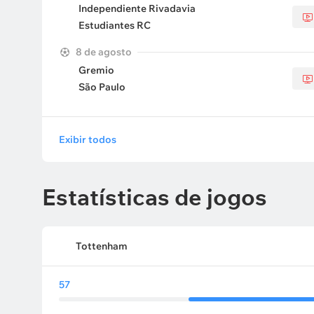
Independiente Rivadavia
Estudiantes RC
8 de agosto
Gremio
São Paulo
Exibir todos
Estatísticas de jogos
Tottenham
57