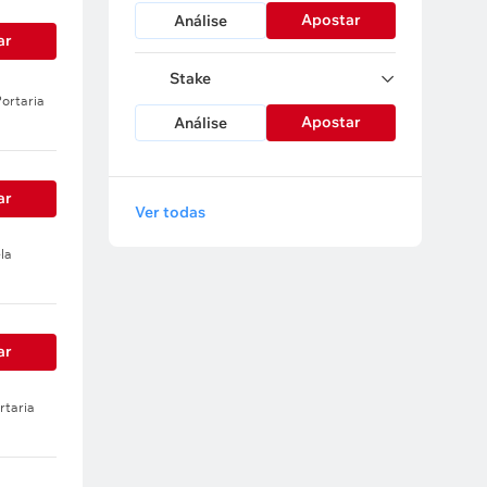
Apostar
Análise
ar
Stake
Apostar
Análise
ar
Ver todas
ar