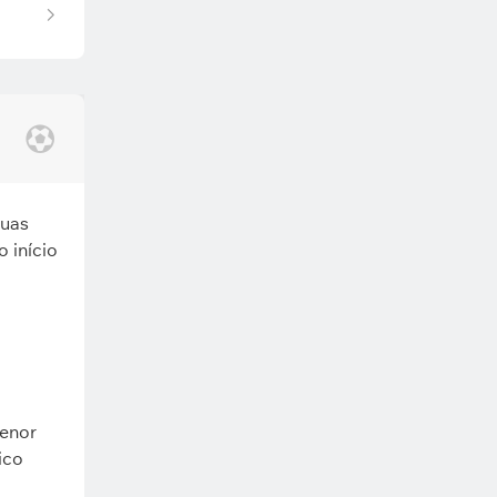
duas
 início
menor
ico