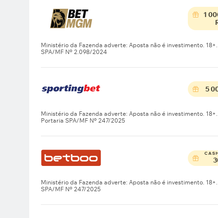
1 00
5 0
СAS
3