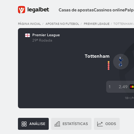
Casas de apostas
Cassinos online
Palp
PÁGINA INICIAL
APOSTAS NO FUTEBOL
PREMIER LEAGUE
TOTTENHAM —
Premier League
29ª Rodada
Tottenham
1
2.49
18+ | 
ANÁLISE
ESTATÍSTICAS
ODDS