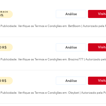
HBACK
Visit
Análise
6%
Visit
0 R$
Análise
Visit
0 R$
Análise