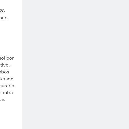
,28
purs
gol por
tivo.
ambos
ferson
gurar o
contra
nas