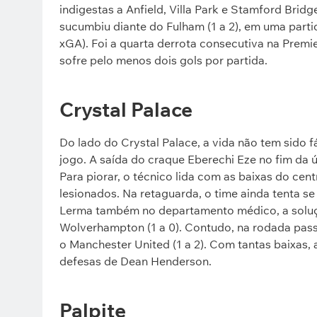
indigestas a Anfield, Villa Park e Stamford Brid
sucumbiu diante do Fulham (1 a 2), em uma parti
xGA). Foi a quarta derrota consecutiva na Premi
sofre pelo menos dois gols por partida.
Crystal Palace
Do lado do Crystal Palace, a vida não tem sido 
jogo. A saída do craque Eberechi Eze no fim da ú
Para piorar, o técnico lida com as baixas do ce
lesionados. Na retaguarda, o time ainda tenta s
Lerma também no departamento médico, a soluçã
Wolverhampton (1 a 0). Contudo, na rodada pass
o Manchester United (1 a 2). Com tantas baixas
defesas de Dean Henderson.
Palpite