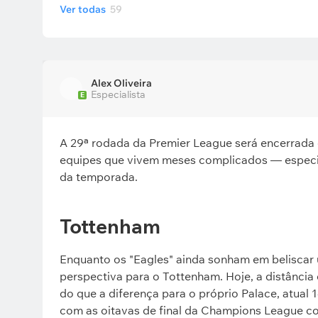
Ver todas
59
Alex Oliveira
Especialista
E
A 29ª rodada da Premier League será encerrada 
equipes que vivem meses complicados — especi
da temporada.
Tottenham
Enquanto os "Eagles" ainda sonham em beliscar
perspectiva para o Tottenham. Hoje, a distânci
do que a diferença para o próprio Palace, atual 
com as oitavas de final da Champions League con