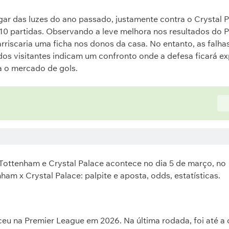
gar das luzes do ano passado, justamente contra o Crystal 
ma 10 partidas. Observando a leve melhora nos resultados do 
arriscaria uma ficha nos donos da casa. No entanto, as falha
dos visitantes indicam um confronto onde a defesa ficará e
ra o mercado de gols.
Tottenham e Crystal Palace acontece no dia 5 de março, no
m x Crystal Palace: palpite e aposta, odds, estatísticas.
eu na Premier League em 2026. Na última rodada, foi até a 