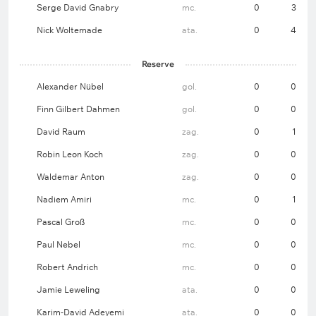
Serge David Gnabry
mc.
0
3
Nick Woltemade
ata.
0
4
Reserve
Alexander Nübel
gol.
0
0
Finn Gilbert Dahmen
gol.
0
0
David Raum
zag.
0
1
Robin Leon Koch
zag.
0
0
Waldemar Anton
zag.
0
0
Nadiem Amiri
mc.
0
1
Pascal Groß
mc.
0
0
Paul Nebel
mc.
0
0
Robert Andrich
mc.
0
0
Jamie Leweling
ata.
0
0
Karim-David Adeyemi
ata.
0
0