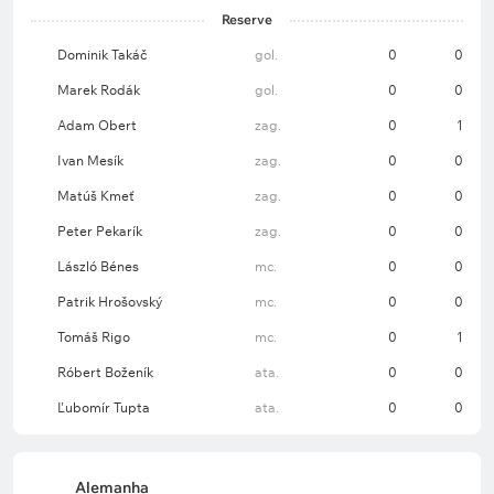
Reserve
Dominik Takáč
gol.
0
0
Marek Rodák
gol.
0
0
Adam Obert
zag.
0
1
Ivan Mesík
zag.
0
0
Matúš Kmeť
zag.
0
0
Peter Pekarík
zag.
0
0
László Bénes
mc.
0
0
Patrik Hrošovský
mc.
0
0
Tomáš Rigo
mc.
0
1
Róbert Boženík
ata.
0
0
Ľubomír Tupta
ata.
0
0
Alemanha