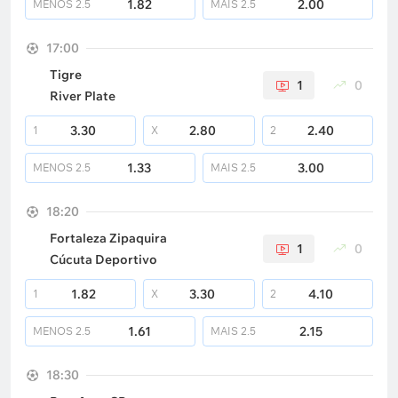
1.82
2.00
MENOS
2.5
MAIS
2.5
17:00
Tigre
1
0
River Plate
3.30
2.80
2.40
1
X
2
1.33
3.00
MENOS
2.5
MAIS
2.5
18:20
Fortaleza Zipaquira
1
0
Cúcuta Deportivo
1.82
3.30
4.10
1
X
2
1.61
2.15
MENOS
2.5
MAIS
2.5
18:30