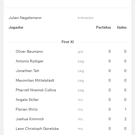
Julian Nagelsmann
treinador
Jogador
Partidos
Golos
First XI
Oliver Baumann
gol.
0
0
Antonio Rüdiger
zag.
0
0
Jonathan Tah
zag.
0
0
Maximilian Mittelstädt
zag.
0
0
Pharrell Nnamdi Collins
zag.
0
0
Angelo Stiller
mc.
0
0
Florian Wirtz
mc.
0
1
Joshua Kimmich
mc.
0
2
Leon Christoph Goretzka
mc.
0
0