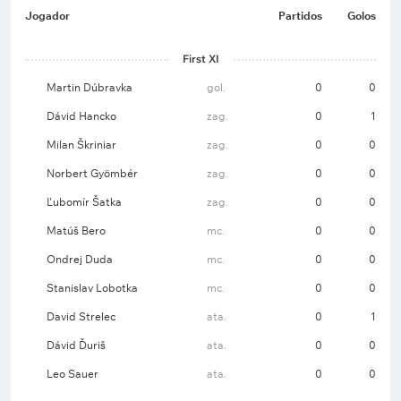
Jogador
Partidos
Golos
First XI
Martin Dúbravka
gol.
0
0
Dávid Hancko
zag.
0
1
Milan Škriniar
zag.
0
0
Norbert Gyömbér
zag.
0
0
Ľubomír Šatka
zag.
0
0
Matúš Bero
mc.
0
0
Ondrej Duda
mc.
0
0
Stanislav Lobotka
mc.
0
0
David Strelec
ata.
0
1
Dávid Ďuriš
ata.
0
0
Leo Sauer
ata.
0
0