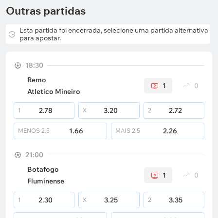
Outras partidas
Esta partida foi encerrada, selecione uma partida alternativa
para apostar.
18:30
Remo
1
0
Atletico Mineiro
2.78
3.20
2.72
1
X
2
1.66
2.26
MENOS
2.5
MAIS
2.5
21:00
Botafogo
1
0
Fluminense
2.30
3.25
3.35
1
X
2