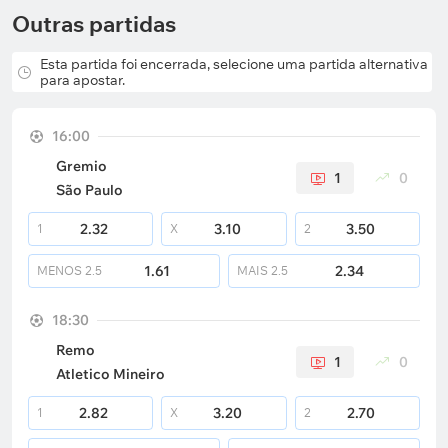
Outras partidas
Esta partida foi encerrada, selecione uma partida alternativa
para apostar.
16:00
Gremio
1
0
São Paulo
2.32
3.10
3.50
1
X
2
1.61
2.34
MENOS
2.5
MAIS
2.5
18:30
Remo
1
0
Atletico Mineiro
2.82
3.20
2.70
1
X
2