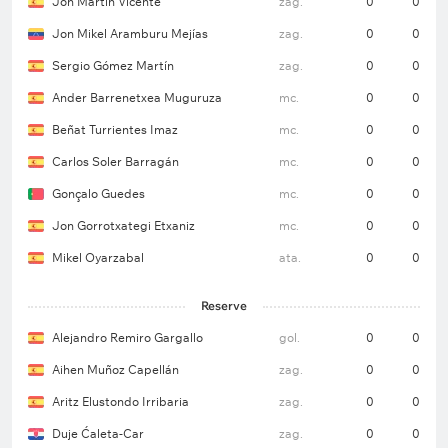
Jon Martín Vicente
zag.
0
0
últimas 6 partidas como mandante no torneio (3
vitórias e 2 empates).
Jon Mikel Aramburu Mejías
zag.
0
0
Sergio Gómez Martín
zag.
0
0
Os bascos marcaram em 12 dos 14 jogos
anteriores em casa na Copa do Rei.
Ander Barrenetxea Muguruza
mc.
0
0
Provável escalação da Real Sociedad (4-2-3-1)*
Beñat Turrientes Imaz
mc.
0
0
Carlos Soler Barragán
mc.
0
0
Álex Remiro – Jon Martín, Duje Ćaleta-Car, Jon
Aramburu, Sergio Gómez – Jon Gorrotxategi, Beñat
Gonçalo Guedes
mc.
0
0
Turrientes – Gonçalo Guedes, Carlos Soler, Pablo
Jon Gorrotxategi Etxaniz
mc.
0
0
Marín – Mikel Oyarzabal.
Mikel Oyarzabal
ata.
0
0
Por problemas físicos, o lateral Álvaro Odriozola e o
meia Takefusa Kubo não estão prontos para o jogo.
Reserve
A participação do atacante Orri Óskarsson é
Alejandro Remiro Gargallo
gol.
0
0
dúvida.
Aihen Muñoz Capellán
zag.
0
0
Athletic
Aritz Elustondo Irribaria
zag.
0
0
A equipe fez quatro partidas nesta edição da Copa
Duje Ćaleta-Car
zag.
0
0