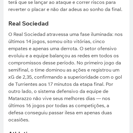
terá que se lançar ao ataque e correr riscos para
reverter o placar e não dar adeus ao sonho da final.
Real Sociedad
O Real Sociedad atravessa uma fase iluminada: nos
últimos 14 jogos, somou oito vitórias, cinco
empates e apenas uma derrota. O setor ofensivo
evoluiu e a equipe balançou as redes em todos os
compromissos desse período. No primeiro jogo da
semifinal, o time dominou as ações e registrou um
xG de 2,35, confirmando a superioridade com o gol
de Turrientes aos 17 minutos da etapa final. Por
outro lado, o sistema defensivo da equipe de
Matarazzo não vive seus melhores dias — nos
últimos 16 jogos por todas as competições, a
defesa conseguiu passar ilesa em apenas duas
ocasiões.