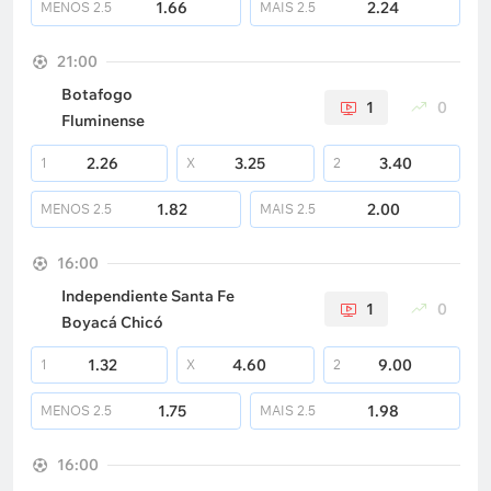
1.66
2.24
MENOS
2.5
MAIS
2.5
21:00
Botafogo
1
0
Fluminense
2.26
3.25
3.40
1
X
2
1.82
2.00
MENOS
2.5
MAIS
2.5
16:00
Independiente Santa Fe
1
0
Boyacá Chicó
1.32
4.60
9.00
1
X
2
1.75
1.98
MENOS
2.5
MAIS
2.5
16:00