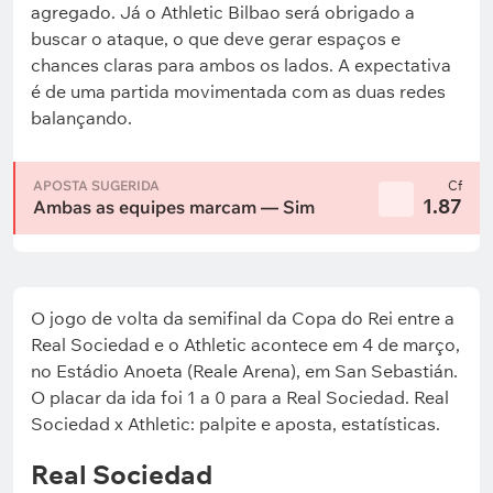
agregado. Já o Athletic Bilbao será obrigado a
buscar o ataque, o que deve gerar espaços e
chances claras para ambos os lados. A expectativa
é de uma partida movimentada com as duas redes
balançando.
APOSTA SUGERIDA
Cf
1.87
Ambas as equipes marcam — Sim
O jogo de volta da semifinal da Copa do Rei entre a
Real Sociedad e o Athletic acontece em 4 de março,
no Estádio Anoeta (Reale Arena), em San Sebastián.
O placar da ida foi 1 a 0 para a Real Sociedad. Real
Sociedad x Athletic: palpite e aposta, estatísticas.
Real Sociedad