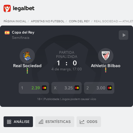
PÁGINA INICIAL
APOSTAS NO FUTEBOL
COPA DEL REY
REAL SOCIEDAD — ATHLET
Copa del Rey
Semifinais
PARTIDA
FINALIZADA
1
:
0
Real Sociedad
Athletic Bilbao
4 de março, 17:00
1
2.39
X
3.25
2
3.00
18+ | Publicidade | Jogos podem causar vício
ANÁLISE
ESTATÍSTICAS
ODDS