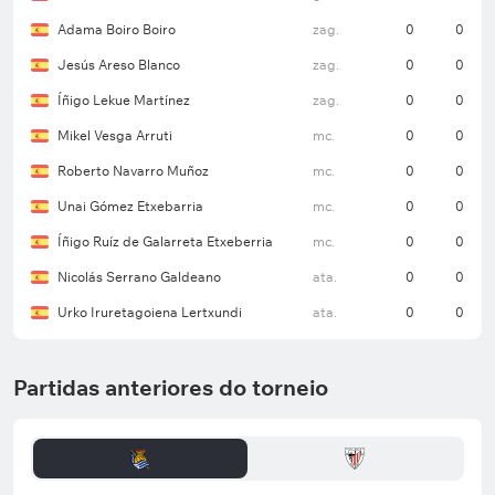
Faltas (média por jogo) – 23;
Adama Boiro Boiro
zag.
0
0
Jesús Areso Blanco
zag.
0
0
Pênaltis – 35%.
Íñigo Lekue Martínez
zag.
0
0
Real Sociedad x Athletic: palpite
Mikel Vesga Arruti
mc.
0
0
do jogo
Roberto Navarro Muñoz
mc.
0
0
A Real Sociedad conseguiu um ótimo resultado no
Unai Gómez Etxebarria
mc.
0
0
jogo de ida. Agora, para garantir vaga na final, basta
Íñigo Ruíz de Galarreta Etxeberria
mc.
0
0
não perder nos 90 minutos, e a sequência atual do
Nicolás Serrano Galdeano
ata.
0
0
clube sem derrotas na Copa do Rei já chega a 7
partidas. Além disso, em 6 desses 7 jogos os bascos
Urko Iruretagoiena Lertxundi
ata.
0
0
venceram no tempo normal. Considerando apenas o
desempenho em casa (sem contar prorrogação), a
Partidas anteriores do torneio
equipe pelo menos não perdeu em 5 das últimas 6
partidas na Copa (3 vitórias e 2 empates).
O Athletic chegou à semifinal, mas vem
encontrando dificuldades em todas as fases,