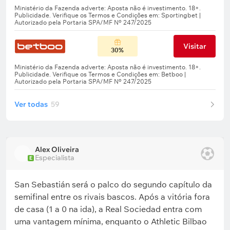
Visitar
30%
Ver todas
59
Alex Oliveira
Especialista
E
San Sebastián será o palco do segundo capítulo da
semifinal entre os rivais bascos. Após a vitória fora
de casa (1 a 0 na ida), a Real Sociedad entra com
uma vantagem mínima, enquanto o Athletic Bilbao