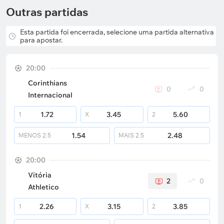
Outras partidas
Esta partida foi encerrada, selecione uma partida alternativa
para apostar.
20:00
Corinthians
0
0
Internacional
1.72
3.45
5.60
1
X
2
1.54
2.48
MENOS
2.5
MAIS
2.5
20:00
Vitória
2
0
Athletico
2.26
3.15
3.85
1
X
2