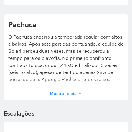
Pachuca
O Pachuca encerrou a temporada regular com altos
e baixos. Após sete partidas pontuando, a equipe de
Solari perdeu duas vezes, mas se recuperou a
tempo para os playoffs. No primeiro confronto
contra o Toluca, criou 1,41 xG e finalizou 15 vezes
(seis no alvo), apesar de ter tido apenas 28% de
posse de bola. Agora, o Pachuca retorna à sua
arena, onde perdeu apenas uma vez na fase regular,
embora tenha sofrido nove gols (a segunda pior
Mostrar mais
marca entre os seis melhores do Clausura).
Escalações
Indicadores importantes do Pachuca: