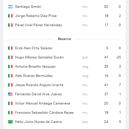
Everardo López, Alec Álvarez — Franco Romero,
Santiago Simón
mc.
30
0
Marcel Ruiz — Sebastián Córdova, Jesús Ricardo
Angulo, Pavel Pérez — Jorge Díaz.
Jorge Roberto Díaz Price
mc.
18
2
Pável Uriel Pérez Hernández
mc.
17
0
Fora do jogo:
—.
Reserve
Erick Alan Orta Salazar
5
0
Hugo Alfonso González Durán
gol.
41
-25
Antonio Briseño Vázquez
zag.
35
3
Alek Álvarez Bermúdez
zag.
16
0
Jesús Ricardo Angulo Uriarte
mc.
41
7
Fernando David Arce Juárez
mc.
37
1
Víctor Manuel Arteaga Camarena
mc.
20
0
Francisco Sebastián Córdova Reyes
mc.
18
1
Hélio Júnio Nunes de Castro
ata.
24
9