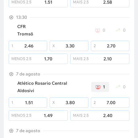
1.51
2.58
MENOS
2.5
MAIS
2.5
13:30
CFR
0
0
Tromsö
2.46
3.30
2.70
1
X
2
1.70
2.10
MENOS
2.5
MAIS
2.5
7 de agosto
Atlético Rosario Central
1
0
Aldosivi
1.51
3.80
7.00
1
X
2
1.49
2.40
MENOS
2.5
MAIS
2.5
7 de agosto