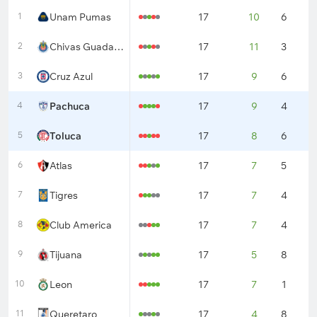
1
Unam Pumas
17
10
6
1
2
Chivas Guadalajara
17
11
3
3
3
Cruz Azul
17
9
6
2
4
Pachuca
17
9
4
4
5
Toluca
17
8
6
3
6
Atlas
17
7
5
5
7
Tigres
17
7
4
6
8
Club America
17
7
4
6
9
Tijuana
17
5
8
4
10
Leon
17
7
1
9
11
Queretaro
17
4
8
5