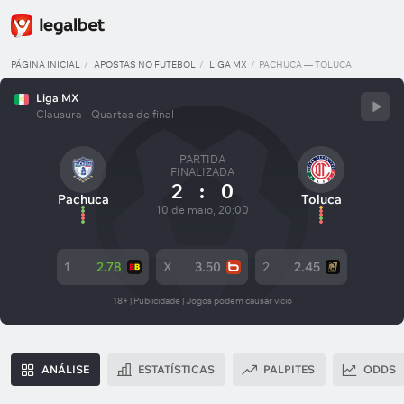
PÁGINA INICIAL
APOSTAS NO FUTEBOL
LIGA MX
PACHUCA — TOLUCA
Liga MX
Clausura - Quartas de final
PARTIDA
FINALIZADA
2
:
0
Pachuca
Toluca
10 de maio, 20:00
1
2.78
X
3.50
2
2.45
18+ | Publicidade | Jogos podem causar vício
ANÁLISE
ESTATÍSTICAS
PALPITES
ODDS