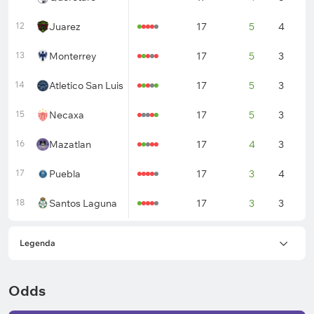
12
Juarez
17
5
4
8
13
Monterrey
17
5
3
9
14
Atletico San Luis
17
5
3
9
15
Necaxa
17
5
3
9
16
Mazatlan
17
4
3
1
17
Puebla
17
3
4
1
18
Santos Laguna
17
3
3
1
Legenda
Odds