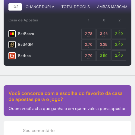
1X2
CHANCE DUPLA
TOTAL DE GOLS
AMBAS MARCAM
Casa de Apostas
1
X
2
BetBoom
2.78
3.46
2.40
BetMGM
2.70
3.35
2.40
2.40
Betboo
2.70
3.50
Você concorda com a escolha do favorito da casa
de apostas para o jogo?
Quem você acha que ganha e em quem vale a pena apostar
Seu comentário