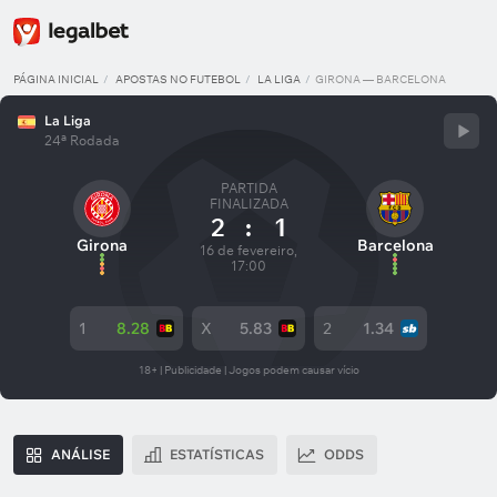
PÁGINA INICIAL
APOSTAS NO FUTEBOL
LA LIGA
GIRONA — BARCELONA
La Liga
24ª Rodada
PARTIDA
FINALIZADA
2
:
1
Girona
Barcelona
16 de fevereiro,
17:00
1
8.28
X
5.83
2
1.34
18+ | Publicidade | Jogos podem causar vício
ANÁLISE
ESTATÍSTICAS
ODDS