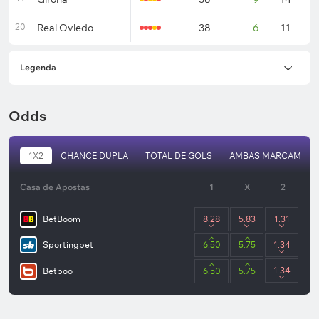
20
Real Oviedo
38
6
11
2
Legenda
Odds
1X2
CHANCE DUPLA
TOTAL DE GOLS
AMBAS MARCAM
Casa de Apostas
1
X
2
BetBoom
8.28
5.83
1.31
Sportingbet
6.50
5.75
1.34
1.34
Betboo
6.50
5.75