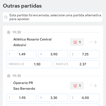
Outras partidas
Esta partida foi encerrada, selecione uma partida alternativa
para apostar.
19:30
Atlético Rosario Central
1
0
Aldosivi
1.49
3.90
7.25
1
X
2
1.50
2.37
MENOS
2.5
MAIS
2.5
19:30
Operario PR
1
0
Sao Bernardo
1.95
3.30
4.00
1
X
2