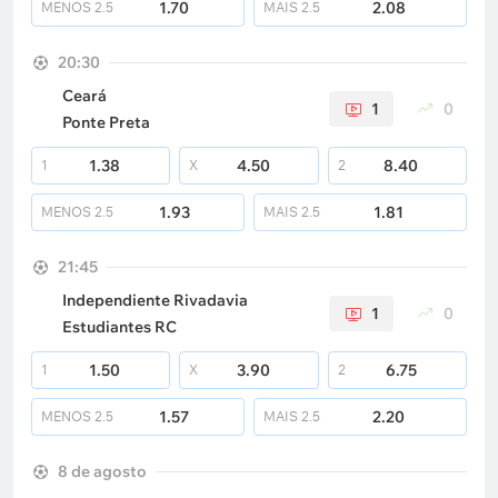
1.70
2.08
MENOS
2.5
MAIS
2.5
20:30
Ceará
1
0
Ponte Preta
1.38
4.50
8.40
1
X
2
1.93
1.81
MENOS
2.5
MAIS
2.5
21:45
Independiente Rivadavia
1
0
Estudiantes RC
1.50
3.90
6.75
1
X
2
1.57
2.20
MENOS
2.5
MAIS
2.5
8 de agosto