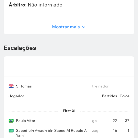
Árbitro
: Não informado
Mostrar mais
Escalações provisórias para o jogo Al-Okhdood x
Al-Fateh
Al-Okhdood
(4-4-2): Goleiro – Defensor 1, Defensor
Escalações
2, Defensor 3, Defensor 4 – Meio-campista 1, Meio-
campista 2, Meio-campista 3, Meio-campista 4 –
Atacante 1, Atacante 2.
S. Tomas
treinador
Al-Fateh
(4-3-3): Goleiro – Defensor 1, Defensor 2,
Defensor 3, Defensor 4 – Meio-campista 1, Meio-
Jogador
Partidos
Golos
campista 2, Meio-campista 3 – Atacante 1, Atacante
2, Atacante 3.
First XI
Paulo Vitor
gol.
22
-37
Al-Okhdood
Saeed bin Awadh bin Saeed Al Rubaie Al
zag.
16
1
O Al-Okhdood tem enfrentado dificuldades nesta
Yami