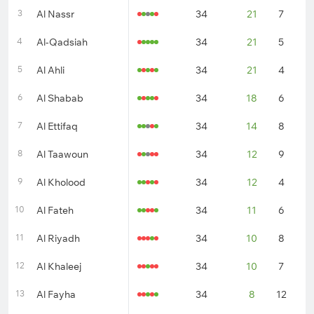
3
Al Nassr
34
21
7
6
4
Al-Qadsiah
34
21
5
8
5
Al Ahli
34
21
4
9
6
Al Shabab
34
18
6
1
7
Al Ettifaq
34
14
8
1
8
Al Taawoun
34
12
9
1
9
Al Kholood
34
12
4
1
10
Al Fateh
34
11
6
1
11
Al Riyadh
34
10
8
1
12
Al Khaleej
34
10
7
1
13
Al Fayha
34
8
12
1