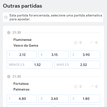
Outras partidas
Esta partida foi encerrada, selecione uma partida alternativa
para apostar.
21:30
Fluminense
0
0
Vasco da Gama
2.12
3.15
3.90
1
X
2
1.52
2.52
MENOS
2.5
MAIS
2.5
21:30
Fortaleza
0
0
Palmeiras
4.80
3.60
1.80
1
X
2