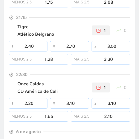
1.75
2.08
MENOS
2.5
MAIS
2.5
21:15
Tigre
1
0
Atlético Belgrano
2.40
2.70
3.50
1
X
2
1.28
3.30
MENOS
2.5
MAIS
2.5
22:30
Once Caldas
1
0
CD América de Cali
2.20
3.10
3.10
1
X
2
1.65
2.10
MENOS
2.5
MAIS
2.5
6 de agosto