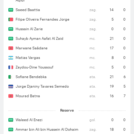
Aqidi
Fateh parece ser o favorito para este confronto. A
Saeed Baattia
zag.
14
0
equipe tem mostrado um ataque mais eficiente e
Filipe Oliveira Fernandes Jorge
zag.
5
0
uma defesa mais sólida em comparação com o Al-
Okhdood. No entanto, jogar fora de casa sempre
Hussain Al Zarie
zag.
0
0
apresenta desafios, e o Al-Okhdood buscará
Suhayb Ayman Aafat Al Zaid
mc.
21
0
aproveitar o apoio de sua torcida para surpreender.
Marwane Saâdane
mc.
17
0
Matias Vargas
mc.
8
0
É provável que o jogo seja equilibrado, mas
Zaydou-Dine Youssouf
mc.
5
0
acredito que o Al-Fateh tenha mais chances de sair
Sofiane Bendebka
ata.
21
6
com a vitória. Portanto, meu palpite é
"Total Menos
de 2,5"
.
Jorge Djaniny Tavares Semedo
ata.
19
5
Mourad Batna
ata.
16
7
Reserve
Waleed Al Enezi
gol.
0
0
Ammar bin Ali bin Hussein Al Dohaim
zag.
18
0