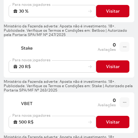
Para novos jogadores
30 %
Visitar
0
Stake
Avaliações
Para novos jogadores
20 R$
Visitar
0
VBET
Avaliações
Para novos jogadores
500 R$
Visitar