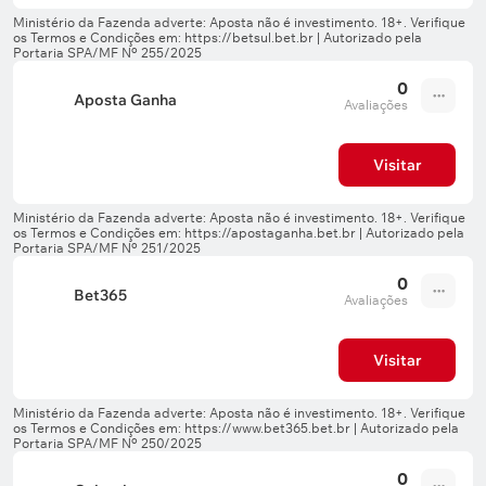
0
Aposta Ganha
Avaliações
Visitar
0
Bet365
Avaliações
Visitar
0