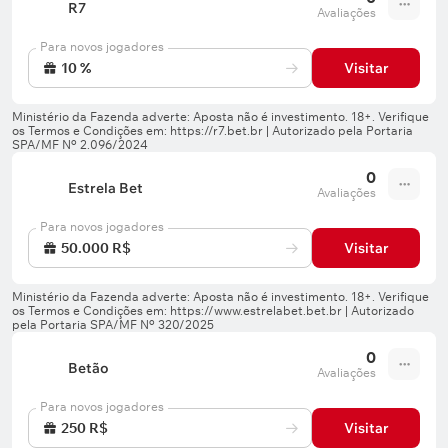
R7
Avaliações
Para novos jogadores
10 %
Visitar
0
Estrela Bet
Avaliações
Para novos jogadores
50.000 R$
Visitar
0
Betão
Avaliações
Para novos jogadores
250 R$
Visitar