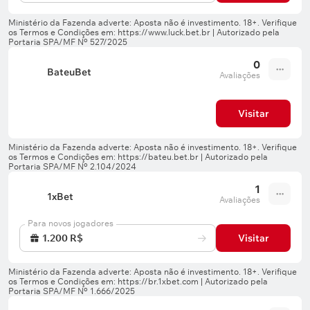
0
BateuBet
Avaliações
Visitar
1
1xBet
Avaliações
Para novos jogadores
1.200 R$
Visitar