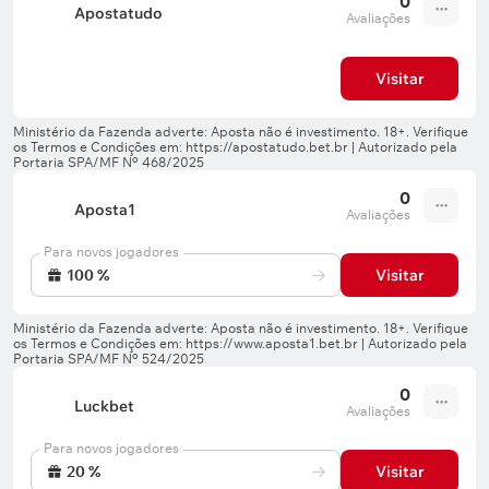
0
Apostatudo
Avaliações
Visitar
0
Aposta1
Avaliações
Para novos jogadores
100 %
Visitar
0
Luckbet
Avaliações
Para novos jogadores
20 %
Visitar