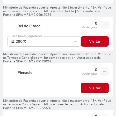
0
Rei do Pitaco
Avaliações
Para novos jogadores
200 %
Visitar
0
Pinnacle
Avaliações
Visitar