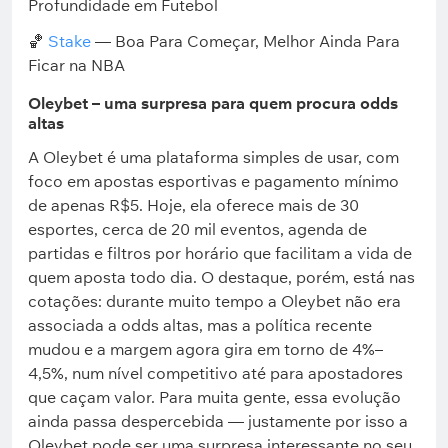
Profundidade em Futebol
🏀
Stake
— Boa Para Começar, Melhor Ainda Para
Ficar na NBA
Oleybet – uma surpresa para quem procura odds
altas
A Oleybet é uma plataforma simples de usar, com
foco em apostas esportivas e pagamento mínimo
de apenas R$5. Hoje, ela oferece mais de 30
esportes, cerca de 20 mil eventos, agenda de
partidas e filtros por horário que facilitam a vida de
quem aposta todo dia. O destaque, porém, está nas
cotações: durante muito tempo a Oleybet não era
associada a odds altas, mas a política recente
mudou e a margem agora gira em torno de 4%–
4,5%, num nível competitivo até para apostadores
que caçam valor. Para muita gente, essa evolução
ainda passa despercebida — justamente por isso a
Oleybet pode ser uma surpresa interessante no seu