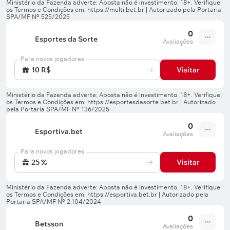
0
Esportes da Sorte
Avaliações
Para novos jogadores
10 R$
Visitar
0
Esportiva.bet
Avaliações
Para novos jogadores
25 %
Visitar
0
Betsson
Avaliações