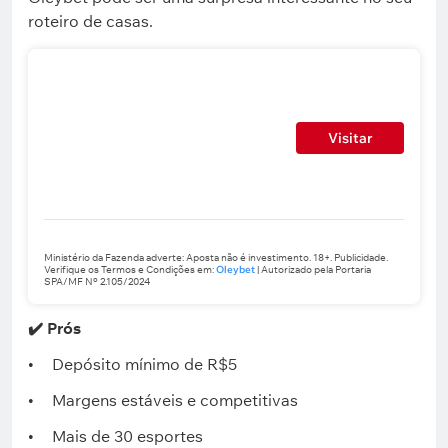
roteiro de casas.
Visitar
Ministério da Fazenda adverte: Aposta não é investimento. 18+. Publicidade.
Verifique os Termos e Condições em:
Oleybet
| Autorizado pela Portaria
SPA/MF Nº 2.105/2024
✔️ Prós
Depósito mínimo de R$5
Margens estáveis e competitivas
Mais de 30 esportes