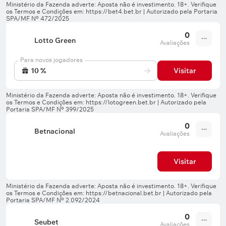
0
Lotto Green
Avaliações
Para novos jogadores
10 %
Visitar
0
Betnacional
Avaliações
Visitar
0
Seubet
Avaliações